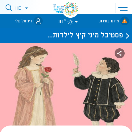
פתיחת
HE
פתיחת
תפריט
תפריט
שפות
לאתר עיריית
אתר
31°
מידע בחירום
דיגיתל שלי
תל-אביב
פסטיבל מיני קיץ לילדות...