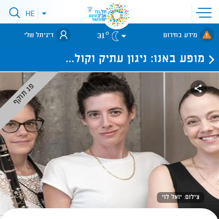
פתיחת
HE
פתיחת
תפריט
תפריט
שפות
לאתר עיריית
אתר
31°
מידע בחירום
דיגיתל שלי
תל-אביב
מופע באנו: ניגון עתיק וקול...
פג תוקף
צילום: יואל לוי