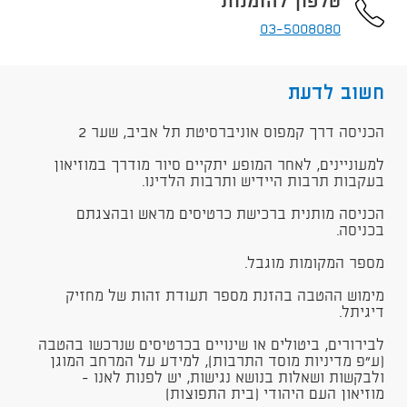
טלפון להזמנות
03-5008080
חשוב לדעת
​הכניסה דרך קמפוס אוניברסיטת תל אביב, שער 2
למעוניינים, לאחר המופע יתקיים סיור מודרך במוזיאון
בעקבות תרבות היידיש ותרבות הלדינו.
הכניסה מותנית ברכישת כרטיסים מראש ובהצגתם
בכניסה.
מספר המקומות מוגבל.
מימוש ההטבה בהזנת מספר תעודת זהות של מחזיק
דיגיתל.
לבירורים, ביטולים או שינויים בכרטיסים שנרכשו בהטבה
(ע"פ מדיניות מוסד התרבות), למידע על המרחב המוגן
ולבקשות ושאלות בנושא נגישות, יש לפנות לאנו -
מוזיאון העם היהודי (בית התפוצות)