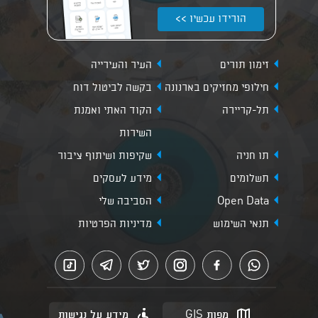
הורידו עכשיו >>
זימון תורים
העיר והעירייה
חילופי מחזיקים בארנונה
בקשה לביטול דוח
תל-קריירה
הקוד האתי ואמנת
השירות
תו חניה
שקיפות ושיתוף ציבור
תשלומים
מידע לעסקים
Open Data
הסביבה שלי
תנאי השימוש
מדיניות הפרטיות
מפות GIS
מידע על נגישות