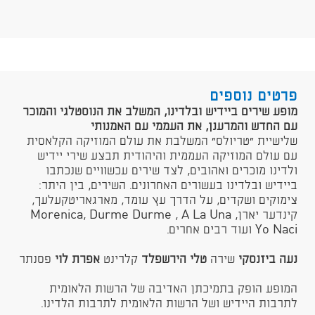
פרטים נוספים
​מופע שירים ביידיש ובלדינו, המשלב את הנוסטלגי והמוכר
עם החדש והמרענן, את העממי עם האמנותי
שלישיית "טריולס" המשלבת את עולם המוזיקה הקלאסית
עם עולם המוזיקה העממית והיהודית תבצע שירי יידיש
ולדינו מוכרים ואהובים, לצד שירים עכשוויים שנכתבו
ביידיש ובלדינו בעשורים האחרונים. השירים, בין היתר:
צימוקים ושקדים, על הדרך עץ עומד, מארגאריטקעלעך,
קינדער יארן, Morenica, Durme Durme , A La Una
Yo Naci ועוד רבים אחרים.
נעה ביזנסקי
שירה
טלי הירשפלד
קלרינט
אפרת לוי
פסנתר
​המופע הופק בתמיכתן האדיבה של הרשות הלאומית
לתרבות היידיש ושל הרשות הלאומית לתרבות הלדינו.