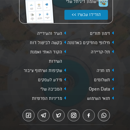
יישומון דיגיתל שלי
הורידו עכשיו >>
זימון תורים
העיר והעירייה
חילופי מחזיקים בארנונה
בקשה לביטול דוח
תל-קריירה
הקוד האתי ואמנת
השירות
תו חניה
שקיפות ושיתוף ציבור
תשלומים
מידע לעסקים
Open Data
הסביבה שלי
תנאי השימוש
מדיניות הפרטיות