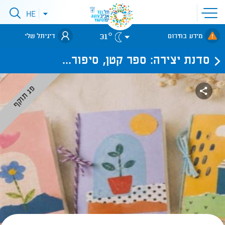
פתיחת
HE
פתיחת
תפריט
תפריט
שפות
לאתר עיריית
אתר
31°
מידע בחירום
דיגיתל שלי
תל-אביב
סדנת יצירה: ספר קטן, סיפור...
פג תוקף