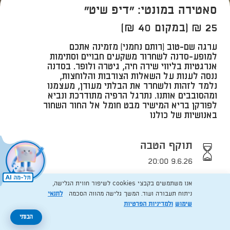
סאטירה במונטי: "דיפ שיט"
25 ₪ (במקום 40 ₪)
ערגה שם-טוב (רותם נחמני) מזמינה אתכם
למופע-סדנה לשחרור משקעים חבויים וסתימות
אנרגטיות בליווי שירה חיה, גיטרה ולופר. בסדנה
ננסה לענות על השאלות הצורבות והלוחצות,
נלמד לזהות ולשחרר את הבלתי מעודן, מעצמנו
ומהסובבים אותנו. נתרגל הרפיה מתודרכת ונביא
לפורקן בריא המישיר מבט חומל אל החור השחור
באנושיות של כולנו
תוקף הטבה
9.6.26 20:00
אנו משתמשים בקבצי cookies לשיפור חווית הגלישה,
ניתוח תעבורה ועוד. המשך גלישה מהווה הסכמה
לתנאי
טלפון להזמנות
שימוש
ולמדיניות הפרטיות
פג תוקף
052-3457112
הבנתי