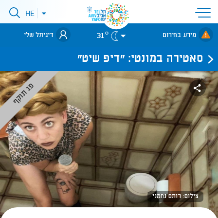
פתיחת
HE
פתיחת
תפריט
תפריט
שפות
לאתר עיריית
אתר
31°
מידע בחירום
דיגיתל שלי
תל-אביב
סאטירה במונטי: "דיפ שיט"
פג תוקף
צילום: רותם נחמני