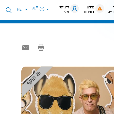
מידע
דיגיתל
31°
פתיחת
HE
רייה
בחירום
שלי
תפריט
שפות
פג תוקף