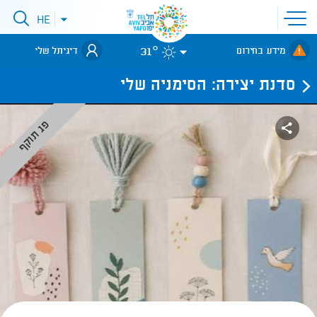
פתיחת
HE
פתיחת
תפריט
תפריט
שפות
לאתר עיריית
אתר
31°
מידע בחירום
דיגיתל שלי
תל-אביב
סדנת יצירה: הסימניה שלי
פג תוקף