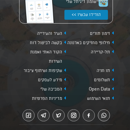
יישומון דיגיתל שלי
הורידו עכשיו >>
זימון תורים
העיר והעירייה
חילופי מחזיקים בארנונה
בקשה לביטול דוח
תל-קריירה
הקוד האתי ואמנת
השירות
תו חניה
שקיפות ושיתוף ציבור
תשלומים
מידע לעסקים
Open Data
הסביבה שלי
תנאי השימוש
מדיניות הפרטיות