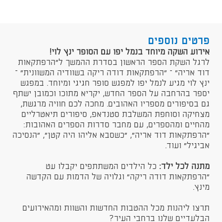
פרטים נוספים
​אירוע השקה מיוחד בנמל יפו עם הסופר ינץ לוי!
לרגל השקת הספר הראשון בסדרת ההמשך ל"הרפתקאות
דוד אריה" – "הרפתקאות דודה ריקה בשוודיה המשוונית" –
ינץ לוי מגיע לנמל יפו למפגש סופר חגיגי ומיוחד. במפגש
יספר בהרחבה על הספר החדש, יקריא מתוכו וכמובן ישתף
גם בסיפורים מספריו האהובים. מחכה לכם חוויה מרגשת,
מצחיקה וסוחפת המשלבת סטנדאפ, סיפורים תיאטרליים
מהחיים ומהספרים, עם מחבר סדרות הספרים האהובות:
"הרפתקאות דוד אריה", "כשסבא אליהו היה קטן", "הנסיכה
אביגיל" ועוד.
מתנה לכל ילד:
כל הילדים המשתתפים יקבלו עט
"הרפתקאות דודה ריקה" וגלויה של הדמות עם הקדשה
מינץ.
תרצו ליהנות מכל ההטבות החדשות והשוות ומהאירועים
הבלעדיים שלנו ברחבי העיר?