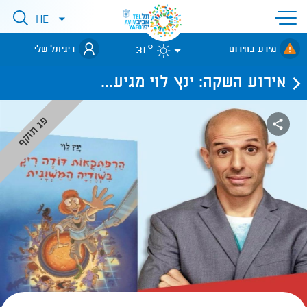
פתיחת
HE
פתיחת
תפריט
תפריט
שפות
לאתר עיריית
אתר
31°
מידע בחירום
דיגיתל שלי
תל-אביב
אירוע השקה: ינץ לוי מגיע...
פג תוקף