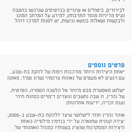
לבירורים, ביטולים או שינויים בכרטיסים שנרכשו בהטבה
(ע"פ מדיניות מוסד התרבות), למידע על המרחב המוגן
ולבקשות ושאלות בנושא נגישות, יש לפנות למרכז דוהל​
פרטים נוספים
​“אחת היצירות היותר מורכבות ויפות של להקת בת-שבע...
עם רגעים לא מעטים של גאונות צרופה“ (שרון טמיר, מאקו)
"שלוש מאפשרת מבט מיוחד אל הלשכה הסמויה, הפרטית,
של נהרין, זו שבה נחשבים ונוצרים דימויים כמהות חיה"
(ענת זכריה, ידיעות אחרונות)
אוהד נהרין חוזר ל"שלוש" שיצר ללהקת בת־שבע ב-2005,
יצירה קנונית שתוארה על ידי בנז'מין מילפייה כאחת
היצירות המסקרנות שהציג בשנותיו כמנהל האמנותי של