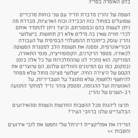
בלט האופרה בפריז.
השפה של נהרין מדברת תדיר עם שני כוחות מרכזיים
שפועלים במחול: כוח הכבידה וכוח הארעיות, מבררת מה
ניתן לעשות בהם ובמסגרתם, וכיצד ניתן להתמיר אותם
לכדי חוויה שאין בה מילים אלא רק תחושות. ב"שלוש"
נהרין עוסק ב״חוברת ההפעלה״ הבסיסית של העבודה
הכוריאוגרפית, ומפנה את תשומת הלב למסגרת הפשוטה
לכאורה, מספר הרקדנים, הקומפוזיציה, פנסי התאורה,
המוזיקה. הוא מזכיר לנו שההתלכדות של כל אלה בזמן
ובמקום, כמו גם המינונים והווליום שלהם, הם שיוצרים את
הקסם של היצירה החיה. "שלוש" מציגה מחול שלא מפחד
להיחשף ולחשוף, שלא מתנצל על השבריריות, על
האנושיות ועל ההגזמה, ומספק צוהר נדיר למחקר התנועה
רב-השנים של נהרין.
תרצו ליהנות מכל ההטבות החדשות והשוות ומהאירועים
הבלעדיים שלנו ברחבי העיר?
הורידו את אפליקציית דיגיתל שלי וחפשו את לובי אירועים
והטבות >>