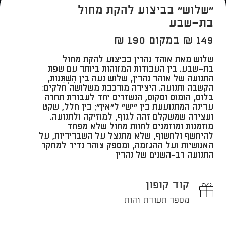
"שלוש" בביצוע להקת מחול
בת־שבע
149 ₪ במקום 190 ₪
שלוש
מאת אוהד נהרין בביצוע להקת מחול
בת־שבע​. בין העבודות המזוהות ביותר עם שפת
התנועה של אוהד נהרין, שלוש נעה בין הִשְׁתַּנות,
הקשבה ותנועה. היצירה מורכבת משלושה חלקים:
בלוס, הומוס וסקוס, הנשזרים יחד לעבודת תחרה
עדינה המתנועעת בין "יש" ל"אין"; בין חלל, שקט
ועצירה שמשקלם זהה לגוף, למוזיקה ולתנועה.
מוזמנות ומוזמנים לחוות מחול שלא מפחד
להיחשף ולחשוף, שלא מתנצל על השבריריות, על
האנושיות ועל ההגזמה, ומספק צוהר נדיר למחקר
התנועה רב-השנים של נהרין​
קוד קופון
מספר תעודת זהות