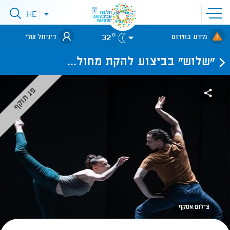
פתיחת
HE
פתיחת
תפריט
תפריט
שפות
לאתר עיריית
אתר
32°
מידע בחירום
דיגיתל שלי
תל-אביב
"שלוש" בביצוע להקת מחול...
פג תוקף
צילום:אסקף