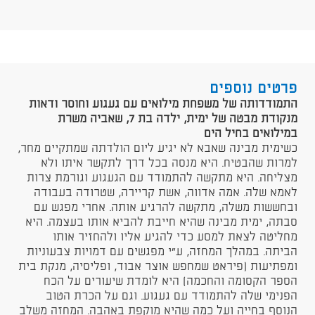
פרטים נוספים
התמודדותה של משפחת מילואים עם געגוע וחוסר ודאות
מנקודת מבטה של ימית, ילדה בת 7, שאביה משרת
במילואים בחיל הים
כשימית מבינה שאבא לא יגיע ליום הולדתה שמתקיים מחר,
למרות שהבטיח. היא מנסה בכל דרך לתקשר איתו ולא
מצליחה. היא מתקשה להתמודד עם הגעגוע וגורמת צרות
לאמא שלה. אמה אדווה, אשת קריירה, שטרודה בעבודה
ובחששות משלה, מתקשה להרגיע אותה. אחרי מפגש עם
סבתה, ימית מבינה שהיא חייבת להביא אותו בעצמה. היא
מחליטה לצאת למסע כדי להגיע אליו ולהחזיר אותו
הביתה. במהלך המחזה, ע"י מפגשים עם דמויות צבעוניות
ומפתיעות (פיראט שמחפש אוצר אבוד, ופליסיה, מנקת בית
הספר הקסומה והחכמה) היא לומדת שיעורים על הכח
הפנימי שלה להתמודד עם געגוע. וגם על הכרת הטוב
הנוסף בחייה ועל כמה שהיא מוקפת באהבה. המחזה משלב