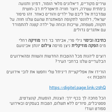
שירים מקוריים, דיאלוגים מלאי הומור, דמיון ותנועה
בימתית עשירה, ויוצר חוויה תיאטרלית רב-חושית
שמדברת אל ליבם של ילדים והורים כאחד. זהו סיפור
ישראלי, רלוונטי לתקופה המאתגרת שהעם שלנו חווה. על
תקווה, משפחה, שייכות וכוחה של ילדה קטנה להתמודד
עם אתגרים גדולים.
כתיבה ובימוי
גילי פרי, אביתר בר דוד
מוזיקה
רחלי
מיס
הפקה מוזיקלית
ניצן מויסה
צילום
יונתן אבינועם
רוצים ליהנות מכל ההטבות החדשות והשוות ומהאירועים
הבלעדיים שלנו ברחבי העיר?
הורידו את אפליקציית דיגיתל שלי וחפשו את לובי אירועים
והטבות >>
https://digitel.page.link/29hQ​
הכל מחכה לך בכף ידך: הצגות, הופעות, קונצרטים,
פסטיבלים, סיורים ללא תשלום, הטבות בעסקים ובאירועי
ספורט ועוד!​