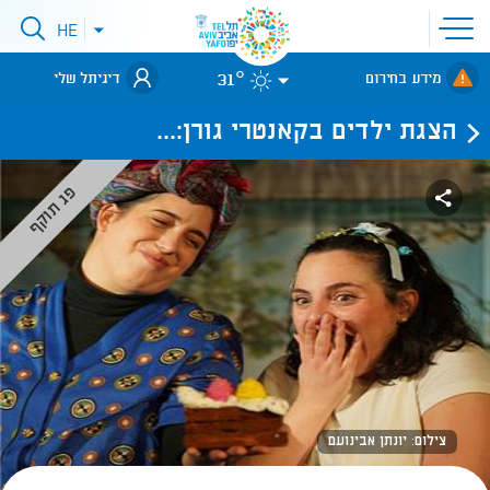
פתיחת
HE
פתיחת
תפריט
תפריט
שפות
לאתר עיריית
אתר
31°
מידע בחירום
דיגיתל שלי
תל-אביב
הצגת ילדים בקאנטרי גורן:...
פג תוקף
צילום: יונתן אבינועם