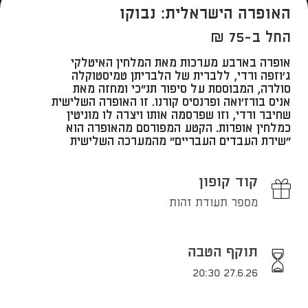
האופרה הישראלית: נבוקו
החל ב-75 ₪
אופרה בארבע מערכות מאת המלחין האיטלקי
ג'וזפה ורדי, ללברית של הלבריתן טמיסטוקלה
סולרה, המבוססת על סיפור תנ"כי ומחזה מאת
אניס בורז'ואה ופרנסיס קורנו. זו האופרה השלישית
שחיבר ורדי, וזו שפרסמה אותו ויצרה לו מוניטין
כמלחין אופרות. הקטע המפורסם מהאופרה הוא
"שירת העבדים העבריים" מהמערכה השלישית
קוד קופון
מספר תעודת זהות
תוקף הטבה
27.6.26 20:30