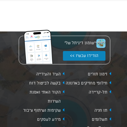
יישומון דיגיתל שלי
הורידו עכשיו >>
זימון תורים
העיר והעירייה
חילופי מחזיקים בארנונה
בקשה לביטול דוח
תל-קריירה
הקוד האתי ואמנת
השירות
תו חניה
שקיפות ושיתוף ציבור
תשלומים
מידע לעסקים