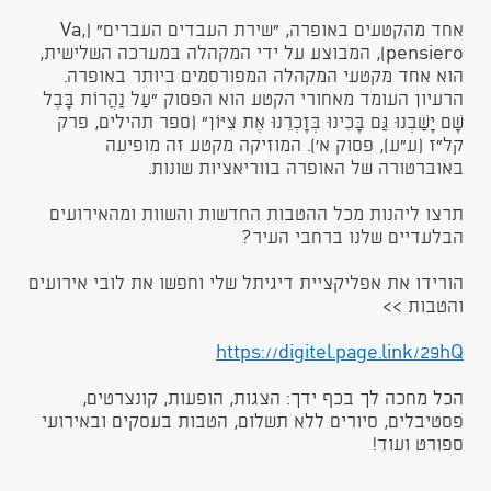
אחד מהקטעים באופרה, "שירת העבדים העברים" (Va,
pensiero), המבוצע על ידי המקהלה במערכה השלישית,
הוא אחד מקטעי המקהלה המפורסמים ביותר באופרה.
הרעיון העומד מאחורי הקטע הוא הפסוק ”עַל נַהֲרוֹת בָּבֶל
שָׁם יָשַׁבְנוּ גַּם בָּכִינוּ בְּזָכְרֵנוּ אֶת צִיּוֹן” (ספר תהילים, פרק
קל"ז (ע"ע), פסוק א'). המוזיקה מקטע זה מופיעה
באוברטורה של האופרה בווריאציות שונות.​
תרצו ליהנות מכל ההטבות החדשות והשוות ומהאירועים
הבלעדיים שלנו ברחבי העיר?
הורידו את אפליקציית דיגיתל שלי וחפשו את לובי אירועים
והטבות >>
https://digitel.page.link/29hQ​​
הכל מחכה לך בכף ידך: הצגות, הופעות, קונצרטים,
פסטיבלים, סיורים ללא תשלום, הטבות בעסקים ובאירועי
ספורט ועוד!