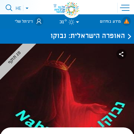
פתיחת
HE
פתיחת
תפריט
תפריט
שפות
לאתר עיריית
אתר
31°
מידע בחירום
דיגיתל שלי
תל-אביב
האופרה הישראלית: נבוקו
פג תוקף