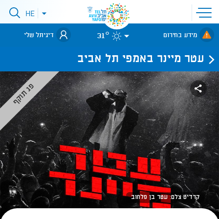
פתיחת
HE
פתיחת
תפריט
תפריט
שפות
לאתר עיריית
אתר
31°
מידע בחירום
דיגיתל שלי
תל-אביב
עטר מיינר באמפי תל אביב
פג תוקף
​קרדיט צלם: עטר בן פלחוב