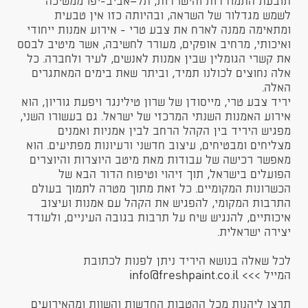
תובעת התמודדות והישרדות, תל־אביב-יפו ממשיכה
לשמש מגדלור של השראה, ובהיותה כזו אין טבעית
ומתאימה ממנה לארח את צבע טרי - אירוע אמנות ייחודי
ואיכותי, מרחיב אופקים, מעורר לחשיבה, אשר מיטיב לבסס
את קשרי הגומלין שבין אמנות לאנשים, לעיר ולחברה. כל
אלה נחוצים לכולנו תמיד, וביתר שאת בימים המאתגרים
האלה.
יריד צבע טרי, מייסודן של שרון טילינגר ויפעת גוריון, הוא
אירוע האמנות השנתי המרכזי של ישראל. גם בעשורו השני,
מפגיש היריד בין הקהל הרחב לבין אמניות ואמנים
מצליחים ומבטיחים, עיצוב חדשני ורעיונות מפתיעים. הוא
מאפשר רכישה של עבודות מאת מיטב היוצרות והיוצרים
הפועלים בישראל, תוך זיהוי וטיפוח הדור הבא של
הכשרונות המקומיים. כל זאת מתוך מטרה לתמוך בעולם
התרבות המקומי, להפגיש את הקהל עם אמנות ועיצוב
איכותיים, להנגיש שיח על תרבות בגובה העיניים, ולעודד
יצירה ישראלית.
לכל שאלה בנושא היריד ניתן לפנות לכתובת
המייל >>> info@freshpaint.co.il​
תרצו ליהנות מכל ההטבות החדשות והשוות ומהאירועים