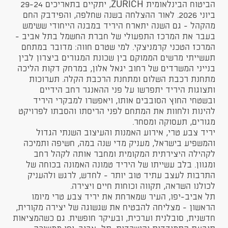
הביטוח הבינלאומית ZURICH, יתקיים בתאריכים 29-24
ביוני 2026. לאור ההצלחה בשנה שחלפה, והפידבק החם
מהקהל - גם השנה יתארח היריד במבנה הייחודי ששימש
בעבר את המרכז התפעולי של חברת החשמל בתל אביב -
המרכז הטכני קרמניצקי. למי שטרם חווה: מדובר במתחם
תעשייתי מרשים הממוקם בין שכונת המגורים ביצרון לבין
בנייני המשרדים של רחוב יגאל אלון, במרחק דקות הליכה
מתחנת רכבת השלום ומתחנת הרכבת הקלה. תערוכות
ותצוגות היריד יתפרשו על פני ההאנגר רחב הידיים
ובשטחי החוץ הסובבים אותו, ויאפשרו למבקרי היריד
להינות ולחוות את המתחם לפני הריסתו והסבתו לפרויקט
מגורים, תעסוקה ומסחר.
יריד צבע טרי, אירוע האמנות והעיצוב השנתי הגדול
והמשפיע בישראל, מעניק מדי שנה במה, חשיפה ותמיכה
לקהילה היצירתית המקומית ומחבר אותה לקהל רחב
ומגוון. בלב עשייתו של היריד טמונה האמונה בכוחה של
התרבות לעצב עתיד טוב יותר - לחדש, לרגש ולהעניק
לכולנו השראה, תקווה וכוחות חיים ויצירה.
תל אביב-יפו, העיר שמארחת את יריד צבע טרי מיומו
הראשון - מצליחה להבטיח את שגשוגה של יצירה מקורית,
חדשנית, סובלנית וערכית, ובעיקר חופשית. גם כשהמציאות