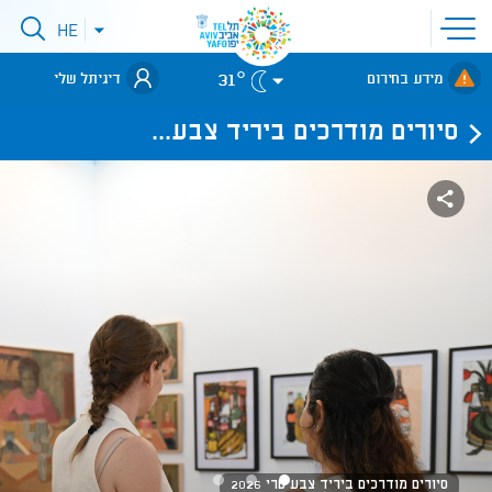
פתיחת
HE
פתיחת
תפריט
תפריט
שפות
לאתר עיריית
אתר
31°
מידע בחירום
דיגיתל שלי
תל-אביב
סיורים מודרכים ביריד צבע...
סיורים מודרכים ביריד צבע טרי 2026