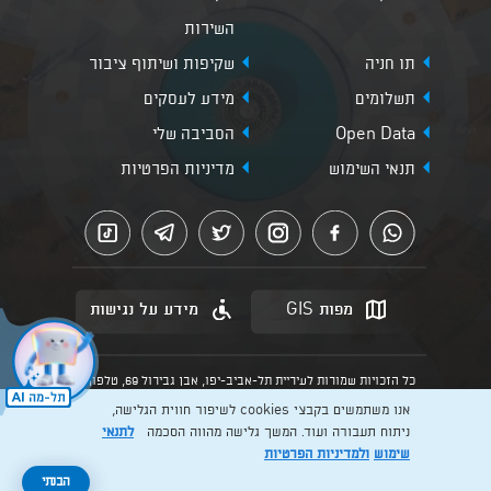
השירות
תו חניה
שקיפות ושיתוף ציבור
תשלומים
מידע לעסקים
Open Data
הסביבה שלי
תנאי השימוש
מדיניות הפרטיות
מפות GIS
מידע על נגישות
כל הזכויות שמורות לעיריית תל-אביב-יפו, אבן גבירול 69, טלפון:
3013* מהנייד. האתר מספק מידע כללי בלבד.
אנו משתמשים בקבצי cookies לשיפור חווית הגלישה,
הנוסח המחייב הוא זה הקבוע בהוראות הדין הרלוונטיות כפי שתהיינה
בתוקף מעת לעת
ניתוח תעבורה ועוד. המשך גלישה מהווה הסכמה
לתנאי
שימוש
ולמדיניות הפרטיות
Created by: Layer. Digital studio
פג תוקף
הבנתי