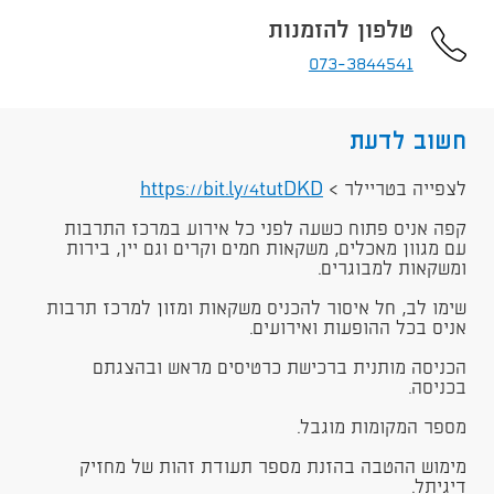
טלפון להזמנות
073-3844541
חשוב לדעת
לצפייה בטריילר >
https://bit.ly/4tutDKD​​
קפה אניס פתוח כשעה לפני כל אירוע במרכז התרבות
עם מגוון מאכלים, משקאות חמים וקרים וגם יין, בירות
ומשקאות למבוגרים.
שימו לב, חל איסור להכניס משקאות ומזון למרכז תרבות
אניס בכל ההופעות ואירועים​.
הכניסה מותנית ברכישת כרטיסים מראש ובהצגתם
בכניסה.
מספר המקומות מוגבל.
מימוש ההטבה בהזנת מספר תעודת זהות של מחזיק
דיגיתל.