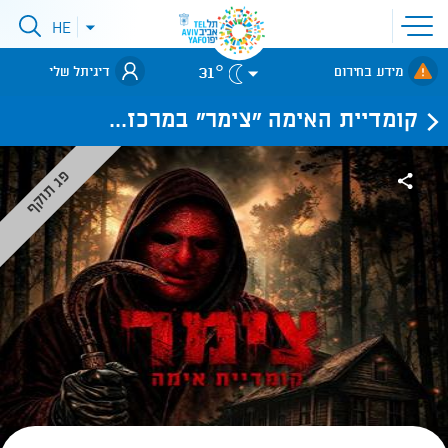
פתיחת
HE
פתיחת
תפריט
תפריט
שפות
לאתר עיריית
אתר
31°
מידע בחירום
דיגיתל שלי
תל-אביב
קומדיית האימה "צימר" במרכז...
פג תוקף