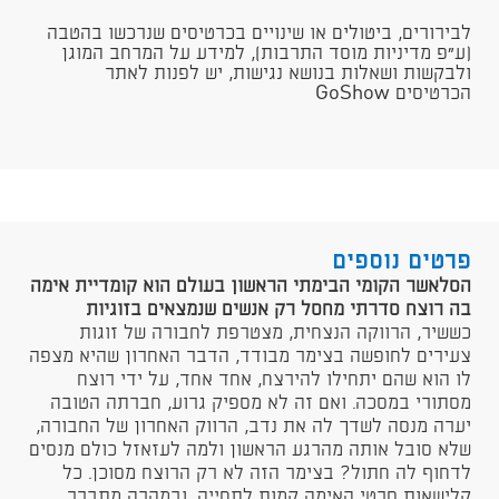
לבירורים, ביטולים או שינויים בכרטיסים שנרכשו בהטבה
(ע"פ מדיניות מוסד התרבות), למידע על המרחב המוגן
ולבקשות ושאלות בנושא נגישות, יש לפנות לאתר
הכרטיסים GoShow
פרטים נוספים
הסלאשר הקומי הבימתי הראשון בעולם הוא קומדיית אימה
בה רוצח סדרתי מחסל רק אנשים שנמצאים בזוגיות
כששיר, הרווקה הנצחית, מצטרפת לחבורה של זוגות
צעירים לחופשה בצימר מבודד, הדבר האחרון שהיא מצפה
לו הוא שהם יתחילו להירצח, אחד אחד, על ידי רוצח
מסתורי במסכה. ואם זה לא מספיק גרוע, חברתה הטובה
יערה מנסה לשדך לה את נדב, הרווק האחרון של החבורה,
שלא סובל אותה מהרגע הראשון ולמה לעזאזל כולם מנסים
לדחוף לה חתול? בצימר הזה לא רק הרוצח מסוכן. כל
קלישאות סרטי האימה קמות לתחייה, ובמהרה מתברר