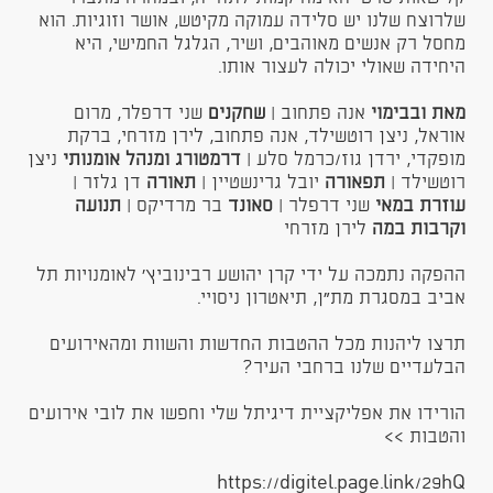
שלרוצח שלנו יש סלידה עמוקה מקיטש, אושר וזוגיות. הוא
מחסל רק אנשים מאוהבים, ושיר, הגלגל החמישי, היא
היחידה שאולי יכולה לעצור אותו.
מאת ובבימוי
אנה פתחוב |
שחקנים
שני דרפלר, מרום
אוראל, ניצן רוטשילד, אנה פתחוב, לירן מזרחי, ברקת
מופקדי, ירדן גוז/כרמל סלע |
דרמטורג ומנהל אומנותי
ניצן
רוטשילד |
תפאורה
יובל גרינשטיין |
תאורה
דן גלזר |
עוזרת
במאי
שני דרפלר |
סאונד
בר מרדיקס |
תנועה
וקרבות במה
לירן מזרחי
ההפקה נתמכה על ידי קרן יהושע רבינוביץ' לאומנויות תל
אביב במסגרת מת״ן, תיאטרון ניסויי.​
תרצו ליהנות מכל ההטבות החדשות והשוות ומהאירועים
הבלעדיים שלנו ברחבי העיר?
הורידו את אפליקציית דיגיתל שלי וחפשו את לובי אירועים
והטבות >>
https://digitel.page.link/29hQ​​​