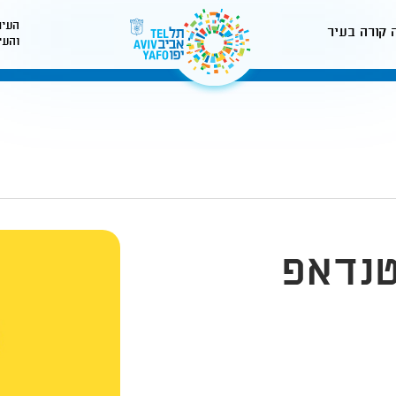
העיר
 קורה בעיר
והעי
לאתר עיריית תל-אביב
טנדאפ