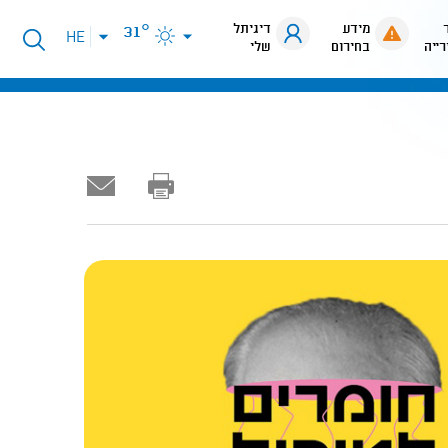
מידע
דיגיתל
31°
פתיחת
HE
רייה
בחירום
שלי
תפריט
שפות