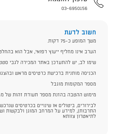
03-6950156
חשוב לדעת
​משך המופע כ-75 דקות.
הערב אינו מחליף ייעוץ רפואי, אבל הוא בהחלט 
שימו לב, יש להתעדכן באתר המכירה לגבי סטט
הכניסה מותנית ברכישת כרטיסים מראש ובהצגת
מספר המקומות מוגבל
מימוש ההטבה בהזנת מספר תעודת זהות של מחז
לבירורים, ביטולים או שינויים בכרטיסים שנרכש
התרבות), למידע על המרחב המוגן ולבקשות ושא
לתיאטרון צוותא