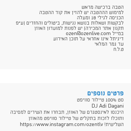
​הטבה ברכישה מראש
למימוש הההטבה יש להזין את קוד ההטבה
הכניסה לגילי 18 ומעלה
לבקשות ושאלות בנושא נגישות, ביטולים והחזרים (ע"פ
תקנון אתר המכירה) יש לפנות למועדון האוזן
במייל ozen@ozenlive.com
דיגיתל אי​נו אחראי על תוכן האירוע​
עד גמר המלאי
ט.ל.ח​​
פרטים נוספים
סט 100% טיילור סוויפט
DJ Adi Dagani
היכנסו לאינסטגרם של האוזן, תבחרו את השירים למסיבה
ותוכלו לזכות בתקליט של טיילור סוויפט מהאוזן
השלישית! https://www.instagram.com/ozentlv