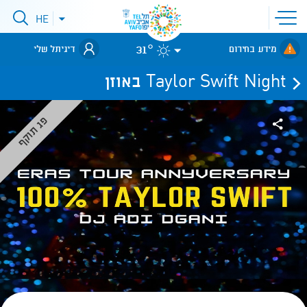
פתיחת
HE
פתיחת
תפריט
תפריט
שפות
לאתר עיריית
אתר
31°
מידע בחירום
דיגיתל שלי
תל-אביב
Taylor Swift Night באוזן
פג תוקף