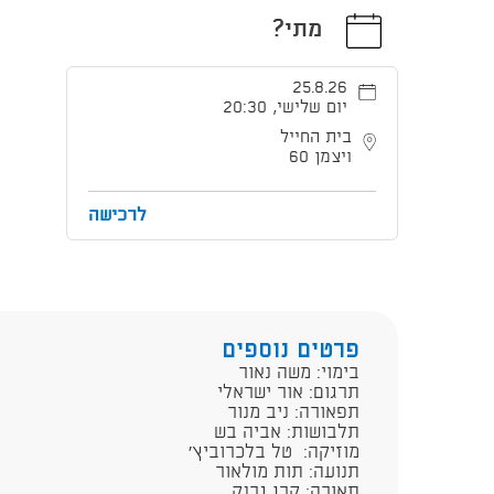
מתי?
25.8.26
יום שלישי, 20:30
בית החייל
ויצמן 60
לרכישה
פרטים נוספים
בימוי: משה נאור
תרגום: אור ישראלי
תפאורה: ניב מנור
תלבושות: אביה בש
מוזיקה: טל בלכרוביץ'
תנועה: תות מולאור
תאורה: קרן גרנק