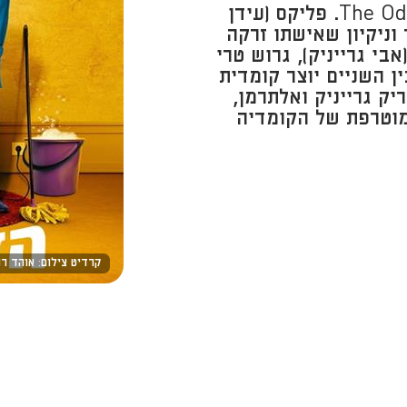
הזוג המוזר- The Odd Couple by Neil Simon. פליקס (עידן
 וניקיון שאישתו זרקה
בי גרייניק), גרוש טרי
ן השניים יוצר קומדית
ק גרייניק ואלתרמן,
וטרפת של הקומדיה
קרדיט צילום: אוהד רו