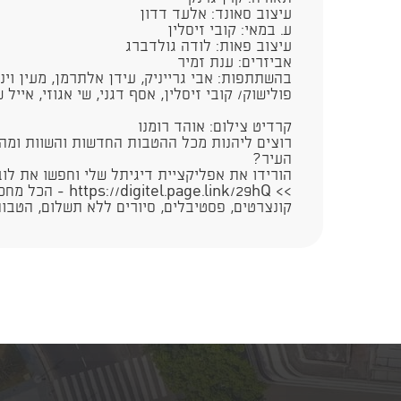
עיצוב סאונד: אלעד דדון
ע. במאי: קובי זיסלין
עיצוב פאות: לודה גולדברג
אביזרים: ענת זמיר
בהשתתפות: אבי גרייניק, עידן אלתרמן, מעין וינש
פולישוק/ קובי זיסלין, אסף דגני, שי אגוזי, אייל ש
קרדיט צילום: אוהד רומנו
רוצים ליהנות מכל ההטבות החדשות והשוות ומה
העיר?
הורידו את אפליקציית דיגיתל שלי וחפשו את לוב
>> age.link/29hQ​​​​​
קונצרטים, פסטיבלים, סיורים ללא תשלום, הטבות