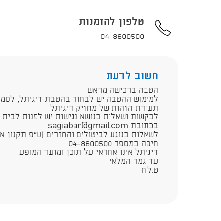
טלפון להזמנות
04-8600500
חשוב לדעת
הטבה ברכישה מראש
למימוש ההטבה יש לבחור בהטבת דיגיתל, לסמן מ
תעודת הזהות של מחזיק דיגיתל
לבקשות ושאלות בנושא נגישות יש לפנות לבית ה
בכתובת sagiabar@gmail.com​
לשאלות בנוגע לביטולים והחזרים (ע"פ תקנון א
חיפה במספר 04-8600500
דיגיתל אינו אחראי על תוכן ומועד המופע
עד גמר המלאי
ט.ל.ח