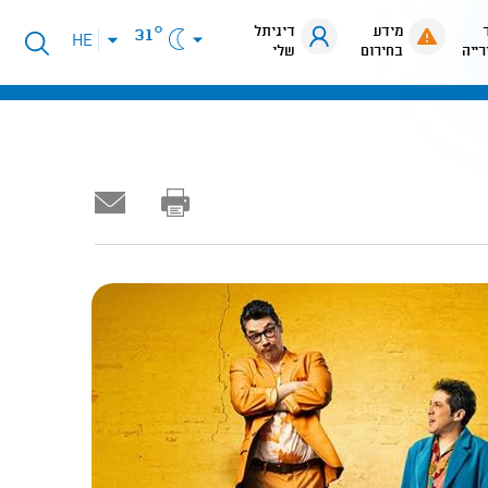
מידע
דיגיתל
31°
פתיחת
HE
רייה
בחירום
שלי
תפריט
שפות