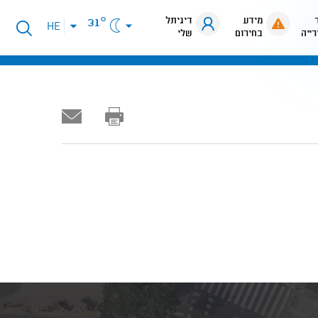
מידע
דיגיתל
31°
פתיחת
HE
רייה
בחירום
שלי
תפריט
שפות