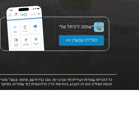
יישומון דיגיתל שלי
הורידו עכשיו >>
כל הזכויות שמורות לעיריית תל-אביב-יפו, אבן גבירול 69, טלפון: 3013* מהנייד. האתר מספק מידע כללי בלבד.
הנוסח המחייב הוא זה הקבוע בהוראות הדין הרלוונטיות כפי שתהיינה בתוקף 