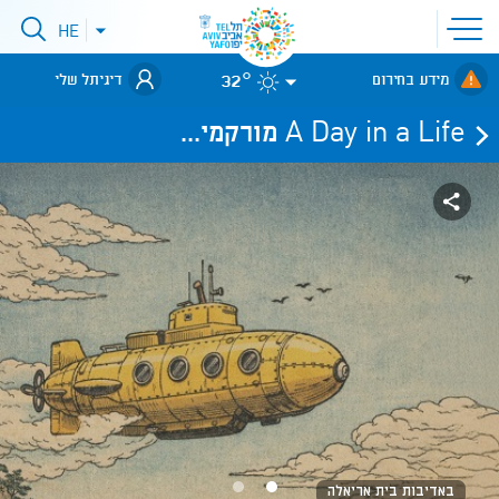
פתיחת
HE
פתיחת
תפריט
תפריט
שפות
לאתר עיריית
אתר
32°
מידע בחירום
דיגיתל שלי
תל-אביב
A Day in a Life מורקמי...
באדיבות בית אריאלה