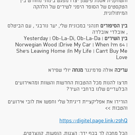
והשחקנית אסנת פישמן יצרו מפגש בימתי מחודש בין
הטקסטים של הסופר היפני לשירים של הלהקה
המיתולוגית.
בין הסיפורים
תנהגי במכונית שלי, יער נורבגי , עם הביטלס
, אובלדי אובלדה
בין השירים
Yesterday | Ob-La-Di, Ob-La-Da |
Norwegian Wood |Drive My Car | When I’m 64 |
She’s Leaving Home |In My Life | Can’t Buy Me
Love
עריכה
אולה פרמינגר
מנחה
יולי שפירא
​תרצו להנות מכל ההטבות החדשות והשוות ומהאירועים
הבלעדיים שלנו ברחבי העיר?
הורידו את אפליקציית דיגיתל שלי וחפשו את לובי אירועים
והטבות >>
https://digitel.page.link/29hQ​​​
הכל מחכה לך בכף ידך: הצגות, הופעות, קונצרטים,