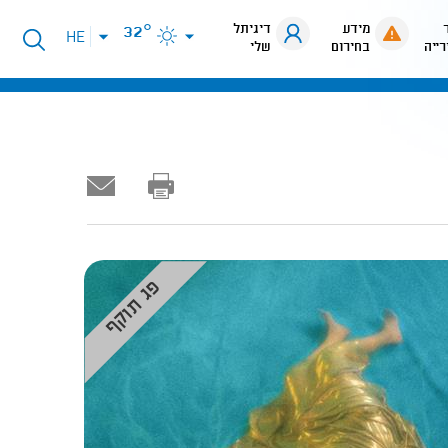
מידע
דיגיתל
32°
פתיחת
HE
רייה
בחירום
שלי
תפריט
שפות
פג תוקף