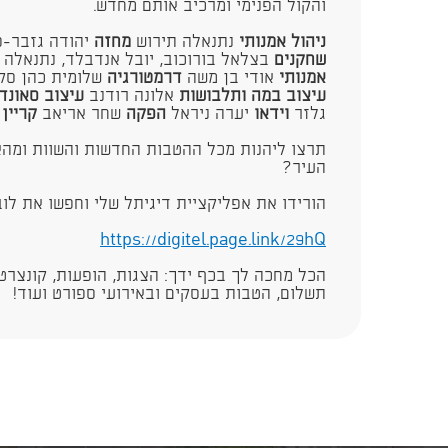
והקול הפנימי ומרכיב אותם מחדש.
ניהול אמנותי
נתנאלה תירוש
מחזה
יהודה גזבר-פ
שחקנים
בצלאל בורוכוב, יובל אנדבלד, נתנאלה ת
אמנותי
אודי בן משה
דרמטורגיה
שלומית כהן סק
עיצוב במה ותלבושות
אלונה רודנב
עיצוב סאונד
גלזר
וידאו
יערה ניראל
הפקה
שחר אריאב
קריין
ב
​תרצו ליהנות מכל ההטבות החדשות והשוות ומהא
העיר?
הורידו את אפליקציית דיגיתל שלי וחפשו את לו
https://digitel.page.link/29hQ
הכל מחכה לך בכף ידך: הצגות, הופעות, קונצרטי
תשלום, הטבות בעסקים ובאירועי ספורט ועוד!​