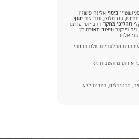
ניגשטיין
בימוי
אלינה פישזון
ירוש, עוז סלוק, ענת צור
יעוץ
לי
תהליכי מחקר
הרב יוסי פרומן
ניר ג'ייקוב
עיצוב תאורה
דן
ני אלדר​
ירועים הבלעדיים שלנו ברחבי
בי אירועים והטבות >>
ם, פסטיבלים, סיורים ללא