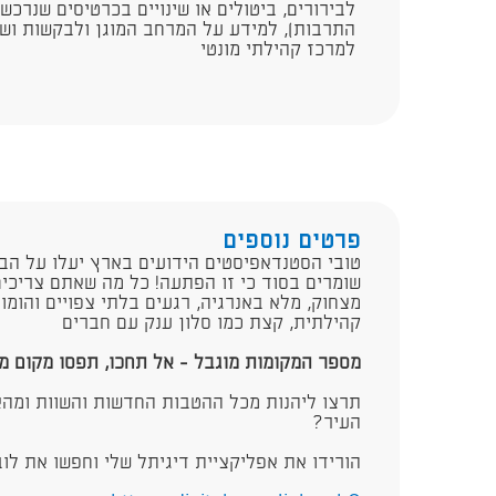
לבירורים, ביטולים או שינויים בכרטיסים שנרכש
התרבות), למידע על המרחב המוגן ולבקשות ושא
למרכז קהילתי מונטי
פרטים נוספים
טובי הסטנדאפיסטים הידועים בארץ יעלו על הב
שומרים בסוד כי זו הפתעה! כל מה שאתם צריכי
מצחוק, מלא באנרגיה, רגעים בלתי צפויים והומור
קהילתית, קצת כמו סלון ענק עם חברים
מספר המקומות מוגבל - אל תחכו, תפסו מקום 
​תרצו ליהנות מכל ההטבות החדשות והשוות ומהא
העיר?
הורידו את אפליקציית דיגיתל שלי וחפשו את לו