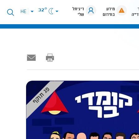
מידע
דיגיתל
32°
פתיחת
HE
רייה
בחירום
שלי
תפריט
שפות
פג תוקף