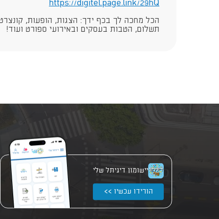
https://digitel.page.link/29hQ​
הכל מחכה לך בכף ידך: הצגות, הופעות, קונצרטי
תשלום, הטבות בעסקים ובאירועי ספורט ועוד!
יישומון דיגיתל שלי
הורידו עכשיו >>