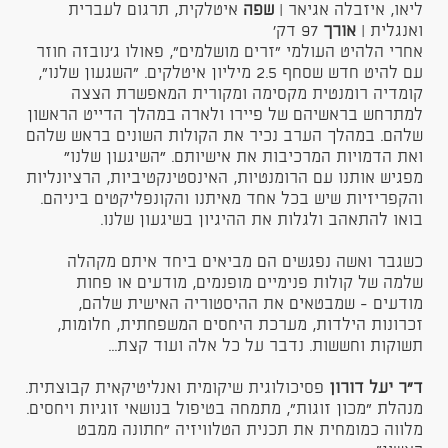
ליאו, איזבלה אגיאר |
שפה
איטלקית, תרגום לעברית
ואנגלית​ |
אורך
97 דק'
אחרי הלהיט העולמי "זרים מושלמים", פאולו ג'נובזה חוזר
עם להיט חדש שסחף 2.5 מיליון איטלקים. "השגעון שלנו",
קומדיה רומנטית מקסימה ומקורית המאפשרת הצצה
למתרחש בראשיהם של פיירו ולארה במהלך הדייט הראשון
שלהם. במהלך הערב נכיר את הקולות השונים בראש שלהם
ואת הדמויות המרכיבות את אישיותם. ״השיגעון שלנו״
מפגיש אותנו עם הרומנטיות, האינסטינקטיביות, הרציונליות
והקפריזיות שיש בכל אחד מאיתנו והקונפליקטים ביניהם.
בואו להתאהב ולגלות את ההיגיון בשיגעון שלנו.
כשגבר ואשה נפגשים הם מביאים ביחד איתם מקהלה
שלמה של קולות פנימיים מופנמים, מודעים או פחות
מודעים - שמבטאים את ההיסטוריה האישית שלהם,
זכרונות הילדות, מערכת היחסים המשפחתית, חלומות,
תשוקות וחששות. נדבר על כל אלה ועוד קצת...
ד"ר יעל דורון
פסיכולוגית שיקומית ואנליטיקאית קבוצתית.
מנהלת "מכון זוגות", מתמחה בטיפול בנושאי זוגיות ויחסים.
מלווה כמומחית את תכנית הטלוויזיה "חתונה ממבט