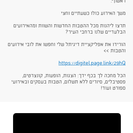
ראשון".
משך האירוע כולו כשעתיים וחצי
​תרצו ליהנות מכל ההטבות החדשות והשוות ומהאירועים
הבלעדיים שלנו ברחבי העיר?
הורידו את אפליקציית דיגיתל שלי וחפשו את לובי אירועים
והטבות >>
https://digitel.page.link/29hQ​​
הכל מחכה לך בכף ידך: הצגות, הופעות, קונצרטים,
פסטיבלים, סיורים ללא תשלום, הטבות בעסקים ובאירועי
ספורט ועוד!​