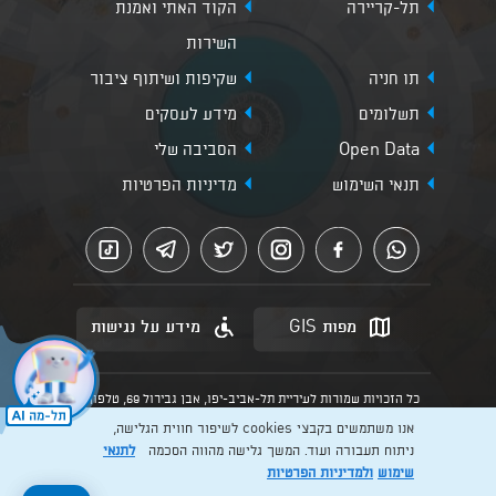
תל-קריירה
הקוד האתי ואמנת
השירות
תו חניה
שקיפות ושיתוף ציבור
תשלומים
מידע לעסקים
Open Data
הסביבה שלי
תנאי השימוש
מדיניות הפרטיות
מפות GIS
מידע על נגישות
כל הזכויות שמורות לעיריית תל-אביב-יפו, אבן גבירול 69, טלפון:
3013* מהנייד. האתר מספק מידע כללי בלבד.
אנו משתמשים בקבצי cookies לשיפור חווית הגלישה,
הנוסח המחייב הוא זה הקבוע בהוראות הדין הרלוונטיות כפי שתהיינה
בתוקף מעת לעת
ניתוח תעבורה ועוד. המשך גלישה מהווה הסכמה
לתנאי
שימוש
ולמדיניות הפרטיות
Created by: Layer. Digital studio
לרכישה