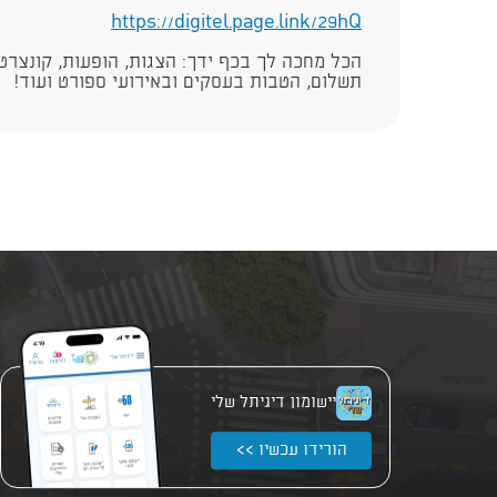
https://digitel.page.link/29hQ​
הכל מחכה לך בכף ידך: הצגות, הופעות, קונצרטי
תשלום, הטבות בעסקים ובאירועי ספורט ועוד!​
יישומון דיגיתל שלי
הורידו עכשיו >>