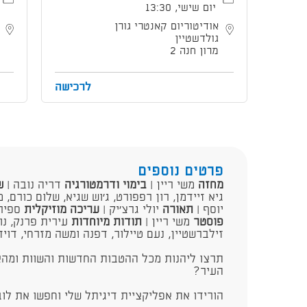
יום שישי, 13:30
אודיטוריום קאנטרי גורן
גולדשטיין
מרון חנה 2
לרכישה
פרטים נוספים
מחזה
משי ריין |
בימוי ודרמטורגיה
דריה נובה |
ש
גיא זיידמן, רון רפפורט, ג'וש שגיא, שלום כורם, 
יוסף |
תאורה
יולי גרצ'יק |
עריכה מוזיקלית
ספיר 
פוסטר
משי ריין |
תודות מיוחדות
עירית פרנק, נוג
זילברשטיין, נעם טיילור, דפנה ומשה מזרחי, דוי
​תרצו ליהנות מכל ההטבות החדשות והשוות ומהא
העיר?
הורידו את אפליקציית דיגיתל שלי וחפשו את לו