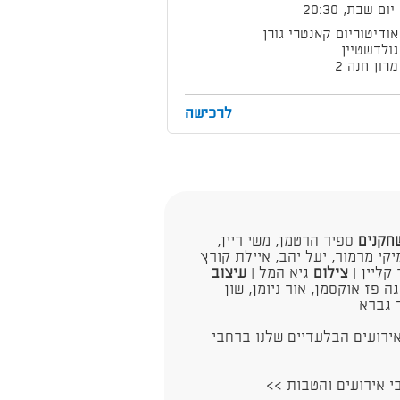
יום שבת, 20:30
אודיטוריום קאנטרי גורן
גולדשטיין
מרון חנה 2
לרכישה
חקנים
ספיר הרטמן, משי ריין,
מיקי מרמור, יעל יהב, איילת קורץ
קליין |
צילום
גיא המל |
עיצוב
ה פז אוקסמן, אור ניומן, שון
ד גברא
ירועים הבלעדיים שלנו ברחבי
בי אירועים והטבות >>