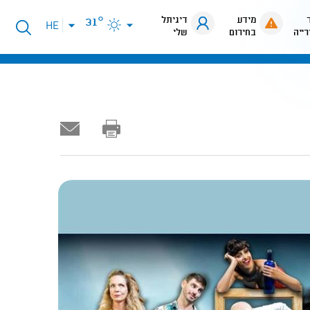
מידע
דיגיתל
31°
פתיחת
HE
רייה
בחירום
שלי
תפריט
שפות