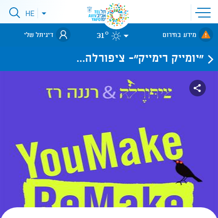
פתיחת
HE
פתיחת
תפריט
תפריט
שפות
לאתר עיריית
אתר
31°
מידע בחירום
דיגיתל שלי
תל-אביב
"יומייק רימייק"- ציפורלה...