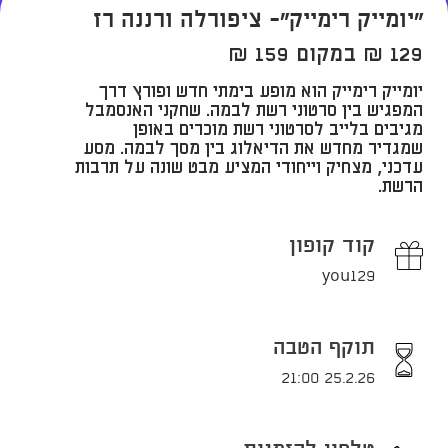
"יומייק רימייק"- ציפורלה ורננה רז
129 ₪ במקום 159 ₪
יומייק רימייק הוא מופע בימתי חדש ופורץ דרך
המפגיש בין סרטוני רשת לבמה. שחקני האנסמבל
מגיבים בלייב לסרטוני רשת מוכרים באופן
שמגדיר מחדש את הדיאלוג בין מסך לבמה. מסע
עדכני, מצחיק וייחודי המציע מבט שונה על תרבות
הרשת.​​
קוד קופון
you129
תוקף הטבה
25.2.26 21:00