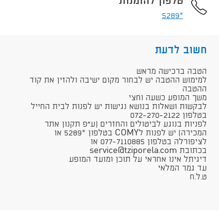
טלפון להזמנות
*5289
חשוב לדעת
​הטבה ברכישה מראש
למימוש ההטבה יש לבחור מקום ישיבה ולהזין את קוד
ההטבה
משך המופע כשעה וחצי
לבקשות ושאלות בנושא נגישות יש לפנות לבית החייל
בטלפון 072-270-2122​
​​לפניות בנוגע לביטולים והחזרים (ע"פ תקנון אתר
המכירה) יש לפנות לCOMY בטלפון *5289 או
לציפורלה בטלפון 077-7110885 או
בכתובת service@tziporela.com
דיגיתל אי​נו אחראי על תוכן ומועד המופע​​​​​
​עד גמר המלאי
ט.ל.ח​​