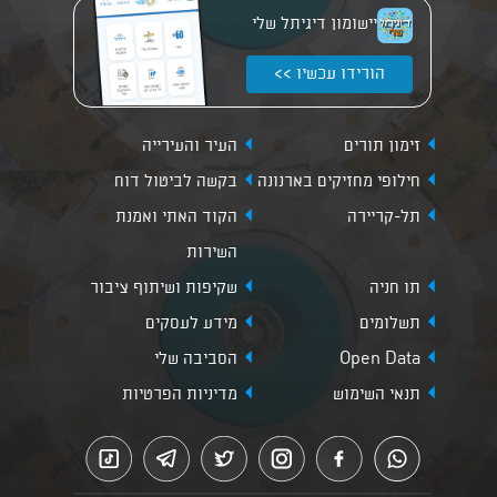
יישומון דיגיתל שלי
הורידו עכשיו >>
זימון תורים
העיר והעירייה
חילופי מחזיקים בארנונה
בקשה לביטול דוח
תל-קריירה
הקוד האתי ואמנת
השירות
תו חניה
שקיפות ושיתוף ציבור
תשלומים
מידע לעסקים
Open Data
הסביבה שלי
תנאי השימוש
מדיניות הפרטיות