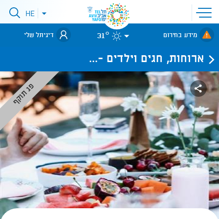
פתיחת
HE
פתיחת
תפריט
תפריט
שפות
לאתר עיריית
אתר
31°
מידע בחירום
דיגיתל שלי
תל-אביב
ארוחות, חגים וילדים -...
פג תוקף