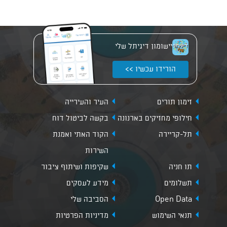
יישומון דיגיתל שלי
הורידו עכשיו >>
זימון תורים
העיר והעירייה
חילופי מחזיקים בארנונה
בקשה לביטול דוח
תל-קריירה
הקוד האתי ואמנת
השירות
תו חניה
שקיפות ושיתוף ציבור
תשלומים
מידע לעסקים
Open Data
הסביבה שלי
תנאי השימוש
מדיניות הפרטיות