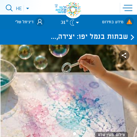
פתיחת
HE
פתיחת
תפריט
תפריט
שפות
לאתר עיריית
אתר
31°
מידע בחירום
דיגיתל שלי
תל-אביב
שבתות בנמל יפו: יצירה,...
צילום: מעין שלם