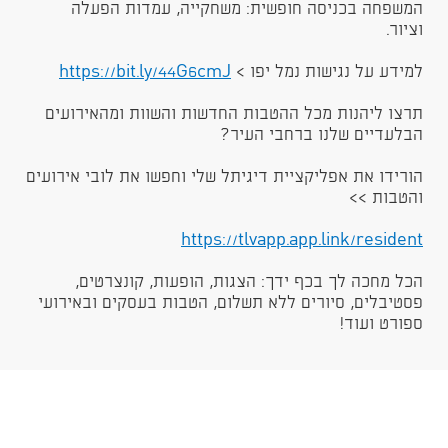
המשפחה בכניסה חופשית: משחקייה, עמדות הפעלה
וציור.
למידע על נגישות נמל יפו >
https://bit.ly/44G6cmJ​​​​​​​​​​​​
תרצו ליהנות מכל ההטבות החדשות והשוות ומהאירועים
הבלעדיים שלנו ברחבי העיר?
הורידו את אפליקציית דיגיתל שלי וחפשו את לובי אירועים
והטבות >>
https://tlvapp.app.link/resident​​​
הכל מחכה לך בכף ידך: הצגות, הופעות, קונצרטים,
פסטיבלים, סיורים ללא תשלום, הטבות בעסקים ובאירועי
ספורט ועוד!