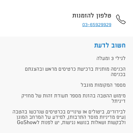
טלפון להזמנות
03-65929929
חשוב לדעת
לגילי 3 ומעלה
הכניסה מותנית ברכישת כרטיסים מראש ובהצגתם
בכניסה
מספר המקומות מוגבל
מימוש ההטבה בהזנת מספר תעודת זהות של מחזיק
דיגיתל
לבירורים, ביטולים או שינויים בכרטיסים שנרכשו בהטבה
(ע"פ מדיניות מוסד התרבות), למידע על המרחב המוגן
ולבקשות ושאלות בנושא נגישות, יש לפנות ל​GoShow