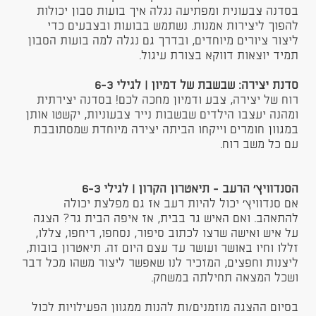
בסדנה צבעונית ומפתיעה נגלה איך בועות סבון יכולות
להפוך ליצירות אמנות. נשתמש בבועות ובצבעים כדי
ליצור ציורים מיוחדים, ובדרך גם נגלה למה בועות הסבון
תמיד יוצאות דווקא בצורת עיגול.
סדנת יצירה: שבשבת של דמיון | לגילי 6-3
רוח של יצירה, צבע ודמיון מחכה לכם! בסדנה יצירתית
ומהנה יעצבו הילדים שבשבות נייר צבעוניות, יקשטו אותן
במגוון חומרים וייקחו הביתה יצירה מיוחדת שמסתובבת
עם כל משב רוח.
​הסנדוויץ' הרעב - תיאטרון הקרון | לגילי 6-3
אם סנדוויץ' יכול להיות רעב אז גם מפלצת יכולה
להתאהב. ואם האיש גר בבית, אז איפה הבית גר? הצגה
על איש ואישה שרצו לכתוב סיפור, נסחפו, ריחפו, צללו,
זללו וחיו באושר ועושר עד עצם היום זה. תיאטרון בובות,
ליצנות וחפצים, המזכיר לנו שאפשר ליצור משהו מכל דבר
ושכל המצאה תחילתה במשחק.
בסיום ההצגה מוזמנים/ות להנות ממגוון הפעילויות לכול