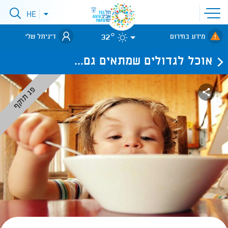
פתיחת
HE
פתיחת
תפריט
תפריט
שפות
לאתר עיריית
אתר
32°
מידע בחירום
דיגיתל שלי
תל-אביב
אוכל לגדולים שמתאים גם...
פג תוקף