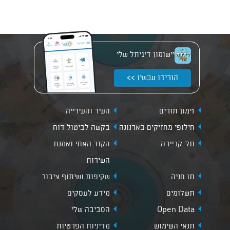
יישומון דיגיתל שלי
הורידו עכשיו >>
זימון תורים
העיר והעירייה
חילופי מחזיקים בארנונה
בקשה לביטול דוח
תל-קריירה
הקוד האתי ואמנת
השירות
תו חניה
שקיפות ושיתוף ציבור
תשלומים
מידע לעסקים
Open Data
הסביבה שלי
תנאי השימוש
מדיניות הפרטיות