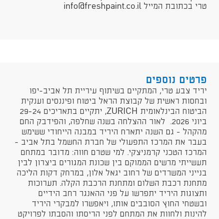
טרי בכתובת המייל info@freshpaint.co.il​
פרטים נוספים
יריד צבע טרי, המתקיים בשיתוף עיריית תל אביב-יפו
ובחסות ראשית של קבוצת הראל ביטוח ופיננסים וענקית
הביטוח הבינלאומית ZURICH, יתקיים בתאריכים 29-24
ביוני 2026. לאור ההצלחה בשנה שחלפה, והפידבק החם
מהקהל - גם השנה יתארח היריד במבנה הייחודי ששימש
בעבר את המרכז התפעולי של חברת החשמל בתל אביב -
המרכז הטכני קרמניצקי. למי שטרם חווה: מדובר במתחם
תעשייתי מרשים הממוקם בין שכונת המגורים ביצרון לבין
בנייני המשרדים של רחוב יגאל אלון, במרחק דקות הליכה
מתחנת רכבת השלום ומתחנת הרכבת הקלה. תערוכות
ותצוגות היריד יתפרשו על פני ההאנגר רחב הידיים
ובשטחי החוץ הסובבים אותו, ויאפשרו למבקרי היריד
להינות ולחוות את המתחם לפני הריסתו והסבתו לפרויקט