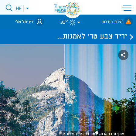
פתיחת
HE
פתיחת
תפריט
תפריט
שפות
לאתר עיריית
אתר
31°
מידע בחירום
דיגיתל שלי
תל-אביב
יריד צבע טרי לאמנות...
אמן: עידו מרום, באדיבות יריד צבע טרי