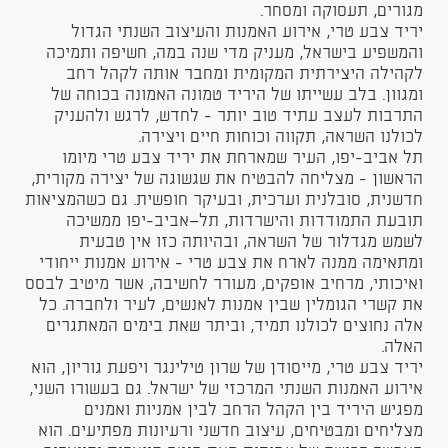
מגורים, תעסוקה ומסחר.
יריד צבע טרי, אירוע האמנות והעיצוב השנתי הגדול
והמשפיע בישראל, מעניק מדי שנה במה, חשיפה ותמיכה
לקהילה היצירתית המקומית ומחבר אותה לקהל רחב
ומגוון. בלב עשייתו של היריד טמונה האמונה בכוחה של
התרבות לעצב עתיד טוב יותר - לחדש, לרגש ולהעניק
לכולנו השראה, תקווה וכוחות חיים ויצירה.
תל אביב-יפו, העיר שמארחת את יריד צבע טרי מיומו
הראשון - מצליחה להבטיח את שגשוגה של יצירה מקורית,
חדשנית, סובלנית וערכית, ובעיקר חופשית. גם כשהמציאות
תובעת התמודדות והישרדות, תל־אביב-יפו ממשיכה
לשמש מגדלור של השראה, ובהיותה כזו אין טבעית
ומתאימה ממנה לארח את צבע טרי - אירוע אמנות ייחודי
ואיכותי, מרחיב אופקים, מעורר לחשיבה, אשר מיטיב לבסס
את קשרי הגומלין שבין אמנות לאנשים, לעיר ולחברה. כל
אלה נחוצים לכולנו תמיד, וביתר שאת בימים המאתגרים
האלה.
יריד צבע טרי, מייסודן של שרון טילינגר ויפעת גוריון, הוא
אירוע האמנות השנתי המרכזי של ישראל. גם בעשורו השני,
מפגיש היריד בין הקהל הרחב לבין אמניות ואמנים
מצליחים ומבטיחים, עיצוב חדשני ורעיונות מפתיעים. הוא