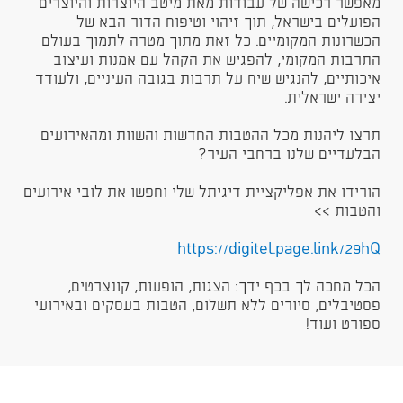
מאפשר רכישה של עבודות מאת מיטב היוצרות והיוצרים
הפועלים בישראל, תוך זיהוי וטיפוח הדור הבא של
הכשרונות המקומיים. כל זאת מתוך מטרה לתמוך בעולם
התרבות המקומי, להפגיש את הקהל עם אמנות ועיצוב
איכותיים, להנגיש שיח על תרבות בגובה העיניים, ולעודד
יצירה ישראלית.
תרצו ליהנות מכל ההטבות החדשות והשוות ומהאירועים
הבלעדיים שלנו ברחבי העיר?​
הורידו את אפליקציית דיגיתל שלי וחפשו את לובי אירועים
והטבות >>
https://digitel.page.link/29hQ
הכל מחכה לך בכף ידך: הצגות, הופעות, קונצרטים,
פסטיבלים, סיורים ללא תשלום, הטבות בעסקים ובאירועי
ספורט ועוד!