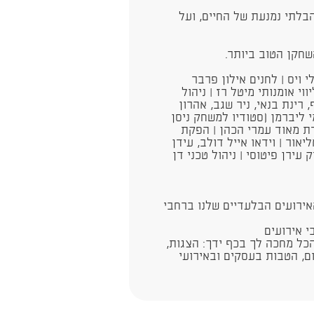
בלתי נמנעת של החיים, ועל
חקן הטוב ביותר.​
י ויס | לחנים אילון פרבר
וי אומנותי מיטל רז | ניהול
 רינת בנאי, ניר שגב, אהרון
י ליברמן (סטודיו למשחק ניסן
חדת מאוד עמרי הכהן | הפקת
יאור | וידאו אייל דולב, עידן
ק עירן פיטוסי | ניהול טכני דן
אירועים הבלעדיים שלנו ברחבי
י אירועים
​​​ ​​- הכל מחכה לך בכף ידך: הצגות,
ם, הטבות בעסקים ובאירועי