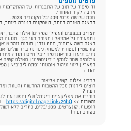
פרטים נוספים
זה סיפור על תום על התבגרות, על ההתקדמות ה
אהבה לקיר האחורי.
זוכת שלושה פרסי פסטיבל הקומדיה 2023:
ההצגה הטובה ביותר, השחקנית הטובה ביותר, הש
יוצרים מבצעים (ואפילו מפיקים) אילון פרבר, יאל
| תפאורה גל אמויאל | תאורה רעי כגן | תנועה וליו
הצגה דשה ארוסוב, סתיו נזרי | תודות זוהר שואף,
פורשטיין (סטודיו למשחק ניסן נתיב ירושלים) אמ
נתיב ת"א) | כוריאוגרפיה יובל חייט | תודה מיו
צילומים שחר לוסקי – דיגיסטייג' | סטילס קטיה אל
דמארי | ליווי וניהול אומנותי יפתח ליבוביץ | מפי
יהודה​
קרדיט צילום:​ קטיה אליאור​
רוצים ליהנות מכל ההטבות החדשות והשוות ומה
העיר?
הורידו את אפליקציית דיגיתל שלי וחפשו את לוב
והטבות >>
https://digitel.page.link/29hQ
​​​​
הופעות, קונצרטים, פסטיבלים, סיורים ללא תשלו
ספורט ועוד!