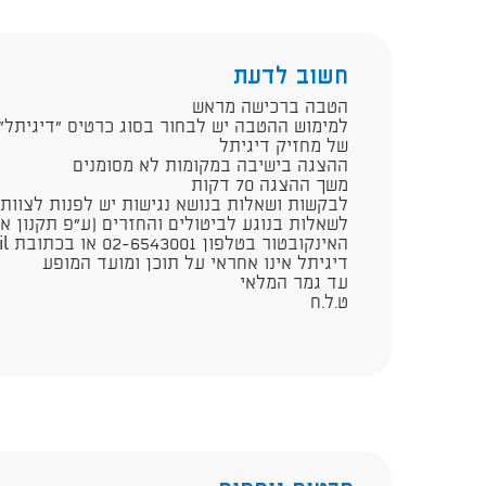
חשוב לדעת
הטבה ברכישה מראש
למימוש ההטבה יש לבחור בסוג כרטיס "דיגיתל"
של מחזיק דיגיתל
ההצגה בישיבה במקומות לא מסומנים
משך ההצגה 70 דקות
לבקשות ושאלות בנושא נגישות יש לפנות לצוותא בטלפון 
​לשאלות בנוגע לביטולים והחזרים (ע"פ תקנון א
האינקובטור בטלפון 02-6543001 או בכתובת info@incubator.org.il​
​דיגיתל אי​נו אחראי על תוכן ומועד המופע​​​​​
עד גמר המלאי
ט.ל.ח​​​