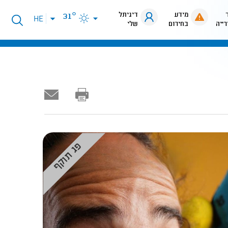
מידע
דיגיתל
31°
פתיחת
HE
רייה
בחירום
שלי
תפריט
שפות
פג תוקף