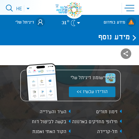
פתיחת
HE
פתיחת
תפריט
תפריט
שפות
לאתר עיריית
אתר
31°
מידע בחירום
דיגיתל שלי
תל-אביב
מידע נוסף
יישומון דיגיתל שלי
הורידו עכשיו >>
זימון תורים
העיר והעירייה
חילופי מחזיקים בארנונה
בקשה לביטול דוח
תל-קריירה
הקוד האתי ואמנת