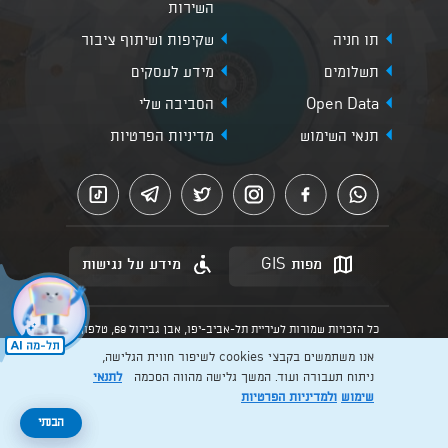
השירות
תו חניה
שקיפות ושיתוף ציבור
תשלומים
מידע לעסקים
Open Data
הסביבה שלי
תנאי השימוש
מדיניות הפרטיות
מפות GIS
מידע על נגישות
כל הזכויות שמורות לעיריית תל-אביב-יפו, אבן גבירול 69, טלפון:
3013* מהנייד. האתר מספק מידע כללי בלבד.
אנו משתמשים בקבצי cookies לשיפור חווית הגלישה,
הנוסח המחייב הוא זה הקבוע בהוראות הדין הרלוונטיות כפי שתהיינה
בתוקף מעת לעת
ניתוח תעבורה ועוד. המשך גלישה מהווה הסכמה
לתנאי
שימוש
ולמדיניות הפרטיות
Created by: Layer. Digital studio
הבנתי