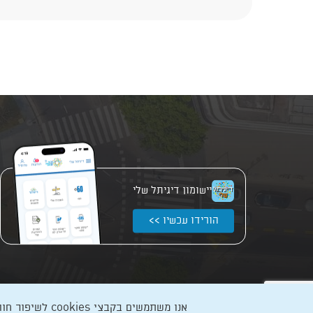
יישומון דיגיתל שלי
הורידו עכשיו >>
אנו משתמשים בקבצי cookies לשיפור חווית הגלישה, ניתוח תעבורה ועוד. המשך גלישה מהווה הסכמה
כל הזכויות שמורות לעיריית תל-אביב-יפו, אבן גבירול 69, טלפון: 3013* מהנייד. האתר מספק מידע כללי בלבד.