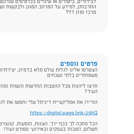
לבירורים, ביטולים או שינויים בכרטיסים שנרכש
התרבות), למידע על המרחב המוגן ולבקשות ושאל
מרכז סוזן דלל
פרטים נוספים
הצטרפו אלינו לגלות עולם מלא בדמיון, יצירתיות
משפחתיים בלתי נשכחים.
​תרצו ליהנות מכל ההטבות החדשות והשוות ומהא
העיר?
הורידו את אפליקציית דיגיתל שלי וחפשו את לו
https://digitel.page.link/29hQ​
הכל מחכה לך בכף ידך: הצגות, הופעות, קונצרטי
תשלום, הטבות בעסקים ובאירועי ספורט ועוד!