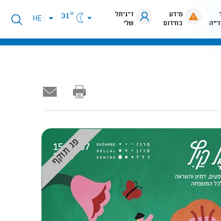
מידע
דיגיתל
31°
פתיחת
HE
רייה
בחירום
שלי
תפריט
שפות
פג תוקף