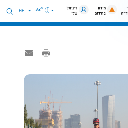
מידע
דיגיתל
32°
פתיחת
HE
רייה
בחירום
שלי
תפריט
שפות