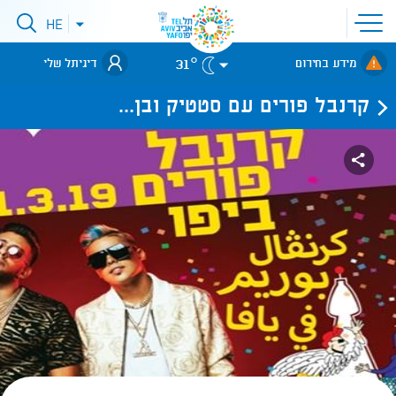
פתיחת
HE
פתיחת
תפריט
תפריט
שפות
לאתר עיריית
אתר
31°
מידע בחירום
דיגיתל שלי
תל-אביב
קרנבל פורים עם סטטיק ובן...