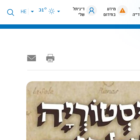
מידע
דיגיתל
31°
פתיחת
HE
רייה
בחירום
שלי
תפריט
שפות