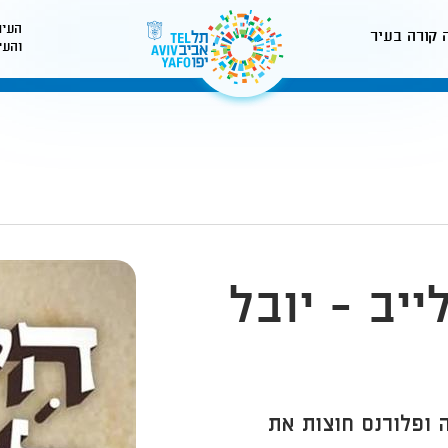
העיר
 קורה בעיר
והעי
לאתר עיריית תל-אביב
ייב - יובל
ה ופלורנס חוצות את