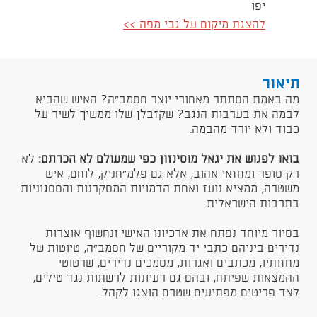
יפו
להצגת מיקום על גבי מפה >>
תיאור
מה באמת הסתתר מאחורי יוצר חסמב"ה? האיש שהביא
לבמה את בערבות הנגב? שקזבלן שלו ממשיך לשיר על
כבוד ולא יורד מהבמה.
בואו לפגוש את יגאל מוסינזון כפי שמעולם לא הכרתם:
לא
רק סופר ומחזאי אהוב, אלא גם פלמ"חניק, לוחם, איש
משטרה, ממציא נועז ואחת הדמויות המסקרנות והססגוניות
בתרבות הישראלית.
בסיור מיוחד נפתח את ארכיונו האישי ונחשוף אוצרות
נדירים ביניהם כתבי יד מקוריים של חסמב"ה, טיוטות של
מחזותיו, מכתבים ואגרות, מסמכים נדירים, שרטוטי
ההמצאות שפיתח, ובהם גם רעיונות לרשתות נגד טילים,
לצד פריטים מפתיעים שטרם הוצגו לקהל.