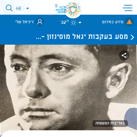
פתיחת
HE
פתיחת
תפריט
תפריט
שפות
לאתר עיריית
אתר
32°
מידע בחירום
דיגיתל שלי
תל-אביב
מסע בעקבות יגאל מוסינזון -...
באדיבות המשפחה