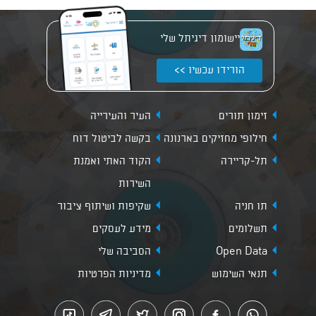
יישומון דיגיתל שלי
הורידו עכשיו >>
זימון תורים
העיר והעירייה
חילופי מחזיקים בארנונה
בקשה לביטול דוח
תל-קריירה
הקוד האתי ואמנת
השירות
תו חניה
שקיפות ושיתוף ציבור
תשלומים
מידע לעסקים
Open Data
הסביבה שלי
תנאי השימוש
מדיניות הפרטיות