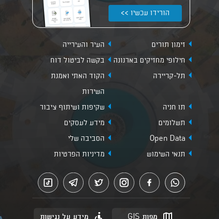
הורידו עכשיו >>
זימון תורים
העיר והעירייה
חילופי מחזיקים בארנונה
בקשה לביטול דוח
תל-קריירה
הקוד האתי ואמנת
השירות
תו חניה
שקיפות ושיתוף ציבור
תשלומים
מידע לעסקים
Open Data
הסביבה שלי
תנאי השימוש
מדיניות הפרטיות
מפות GIS
מידע על נגישות