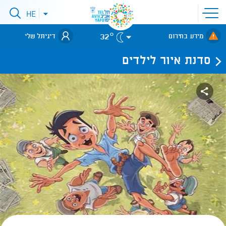
פתיחת
HE
פתיחת
תפריט
תפריט
שפות
לאתר עיריית
אתר
32°
מידע בחירום
דיגיתל שלי
תל-אביב
סדנת איור לילדים