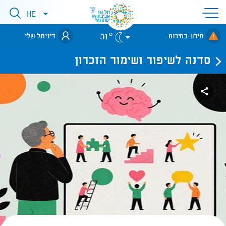
פתיחת
HE
פתיחת
תפריט
תפריט
שפות
לאתר עיריית
אתר
31°
מידע בחירום
דיגיתל שלי
תל-אביב
סדנה לשיפור ושימור הזכרון