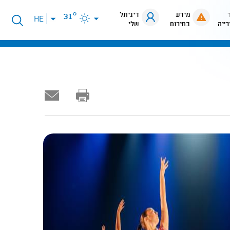
מידע
דיגיתל
31°
פתיחת
HE
רייה
בחירום
שלי
תפריט
שפות