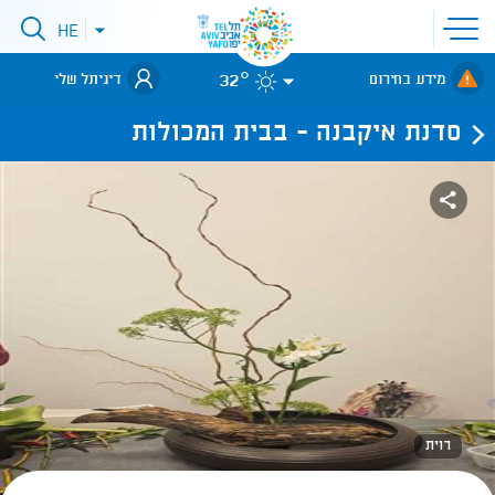
פתיחת
HE
פתיחת
תפריט
תפריט
שפות
לאתר עיריית
אתר
32°
מידע בחירום
דיגיתל שלי
תל-אביב
סדנת איקבנה - בבית המכולות
רוית