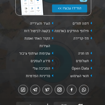
הורידו עכשיו >>
זימון תורים
העיר והעירייה
חילופי מחזיקים בארנונה
בקשה לביטול דוח
תל-קריירה
הקוד האתי ואמנת
השירות
תו חניה
שקיפות ושיתוף ציבור
תשלומים
מידע לעסקים
Open Data
הסביבה שלי
תנאי השימוש
מדיניות הפרטיות