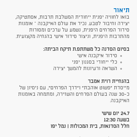
תיאור
​בואו לחוויה יפנית ייחודית המשלבת תרבות, אסתטיקה,
יצירה וחיבור לטבע. נכיר את עולם האיקבנה – אומנות
סידור הפרחים היפנית, נשמע על ערכים ומסורות
מהתרבות היפנית, וניצור סידור אישי בהנחיה מקצועית.
בסיום הסדנה כל משתתפ.ת תיקח הביתה:
סידור איקבנה אישי
כלי ייחודי בסגנון יפני
השראה ורעיונות להמשך יצירה
בהנחיית רוית אמבר
מייסדת "פשוט אוהבת" ו"דרך הפרחים", עם ניסיון של
כ-30 שנה בעולם הפרחים והשזירה, ומתמחה באומנות
האיקבנה.
24.7 יום שישי
בשעה 12:30
חלל הסדנאות, בית המכולות | נמל יפו