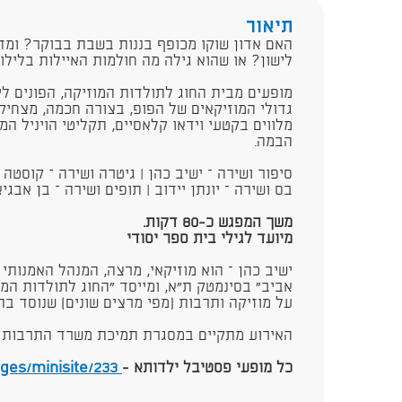
תיאור
האם אדון שוקו מכופף בננות בשבת בבוקר? ומד
לישון? או שהוא גילה מה חולמות האיילות בלילו
מופעים מבית החוג לתולדות המוזיקה, הפונים לי
גדולי המוזיקאים של הפופ, בצורה חכמה, מצחיק
מלווים בקטעי וידאו קלאסיים, תקליטי הויניל המ
הבמה.
סיפור ושירה – ישיב כהן | גיטרה ושירה – קוסטה ק
בס ושירה – יונתן יידוב | תופים ושירה – בן אבגיא
משך המפגש כ-80 דקות.
מיועד לגילי בית ספר יסודי
ישיב כהן – הוא מוזיקאי, מרצה, המנהל האמנות
אביב" בסינמטק ת"א, ומייסד "החוג לתולדות המ
על מוזיקה ותרבות (מפי מרצים שונים) שנוסד בת"א ב
האירוע מתקיים במסגרת תמיכת משרד התרבות ו
כל מופעי פסטיבל ילדותא -
https://www.goshow.co.il/pages/minisite/233