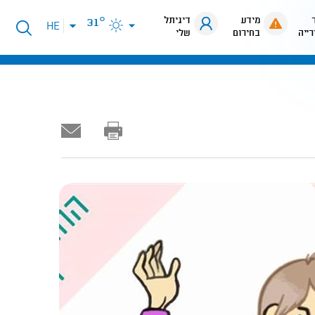
מידע
דיגיתל
31°
פתיחת
HE
רייה
בחירום
שלי
תפריט
שפות