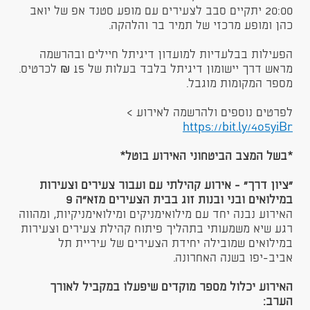
20:00 יתקיים סבב לצעירים עם מופע סטנד אפ של יואב
כהן ומופע מרכזי של תמיר בר והלהקה.
הפעילות בבלעדיות למועדון דיגיתל חיילים ובהרשמה
מראש דרך יישומון דיגיתל בלבד בעלות של 15 ₪ לכרטיס.
מספר המקומות מוגבל.
לפרטים נוספים ולהרשמה לאירוע >
https://bit.ly/4o5yiBr​
*בשל המצב הביטחוני האירוע בוטל*
"ציון דרך" - אירוע קהילתי עם ועבור צעירים וצעירות
במילואים ובני ובנות זוג בבית הצעירים מזא"ה 9
האירוע נבנה יחד עם מילואימניקים ומילואימניקיות, ומהווה
רגע שיא משמעותי בתהליך פיתוח קהילת צעירים וצעירות
במילואים שמובילה יחידת הצעירים של עיריית תל
אביב-יפו בשנה האחרונה.
האירוע יכלול מספר מוקדים שיפעלו במקביל לאורך
הערב: