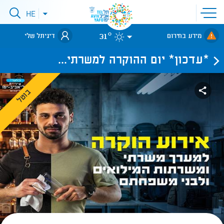
פתיחת
HE
פתיחת
תפריט
תפריט
שפות
לאתר עיריית
אתר
31°
מידע בחירום
דיגיתל שלי
תל-אביב
*עדכון* יום ההוקרה למשרתי...
בוטל