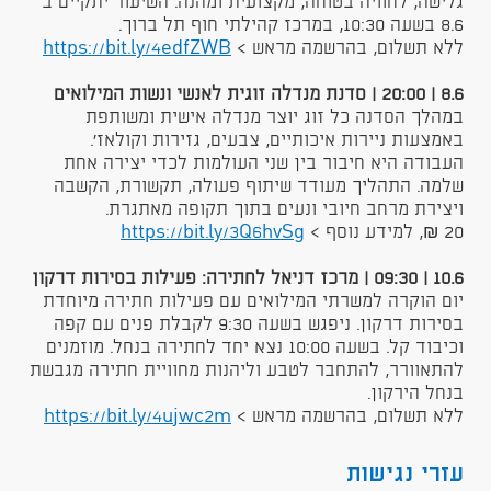
גלישה, לחוויה בטוחה, מקצועית ומהנה. השיעור יתקיים ב
8.6 בשעה 10:30, במרכז קהילתי חוף תל ברוך.
ללא תשלום, בהרשמה מראש >
https://bit.ly/4edfZWB​​
8.6 | 20:00 | סדנת מנדלה זוגית לאנשי ונשות המילואים
במהלך הסדנה כל זוג יוצר מנדלה אישית ומשותפת
באמצעות ניירות איכותיים, צבעים, גזירות וקולאז’.
העבודה היא חיבור בין שני העולמות לכדי יצירה אחת
שלמה. התהליך מעודד שיתוף פעולה, תקשורת, הקשבה
ויצירת מרחב חיובי ונעים בתוך תקופה מאתגרת.​
20 ₪​, למידע נוסף >
https://bit.ly/3Q6hvSg​​
10.6 | 09:30 | מרכז דניאל לחתירה: פעילות בסירות דרקון
יום הוקרה למשרתי המילואים עם פעילות חתירה מיוחדת
בסירות דרקון. ניפגש בשעה 9:30 לקבלת פנים עם קפה
וכיבוד קל. בשעה 10:00 נצא יחד לחתירה בנחל. מוזמנים
להתאוורר, להתחבר לטבע וליהנות מחוויית חתירה מגבשת
בנחל הירקון.
ללא תשלום, בהרשמה מראש >
https://bit.ly/4ujwc2m​
עזרי נגישות