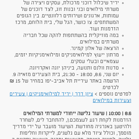
יריד שיכלול דוכני מרכולת, עסקים ויצירה של
משרתי מילואים ובני ובנות זוג, לצד דוכנים של
עמותות, ארגונים ושירותים רלוונטיים. בין הגופים
המשתתפים: צו כושר, הגל שלי, בית הלוחם, מרכז
הזדמנות ועוד.
במה מוזיקלית בהשתתפות להקה שכל חבריה
משרתים במילואים.
הרצאה של אלון קמינר.
מרתון ייעוץ למילואימניקים ומילואימניקיות יזמים,
עצמאיים ובעלי עסקים.
סדנות וולנס ותנועה, ביניהן יוגה ואקרויוגה.
יום שני, 8.6, 18:00 - 21:30, בית הצעירים מזא"ה 9.
הרשמה באתר עיריית תל אביב-יפו במחיר של 15 ₪
לכרטיס.
לפרטים נוספים >
ציון דרך | יריד למילואימניקים | צעירים
וצעירות במילואים
8.6 | 10:00 | שיעור גלישה ייחודי למשרתי המילואים
הזדמנות לקחת רגע לעצמכם.ן, להתחבר לים, לשחרר
ולהיטען באנרגיה מחודשת. השיעור מועבר על ידי מדריך
מוסמך, וכולל ציוד מלא עם גלשנים, לייקרות וחליפות