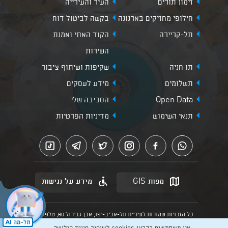
זימון תורים
העיר והעירייה
חילופי מחזיקים בארנונה
בקשה לביטול דוח
תל-קריירה
הקוד האתי ואמנת
השירות
תו חניה
שקיפות ושיתוף ציבור
תשלומים
מידע לעסקים
Open Data
הסביבה שלי
תנאי השימוש
מדיניות הפרטיות
מפות GIS
מידע על נגישות
כל הזכויות שמורות לעיריית תל-אביב-יפו, אבן גבירול 69, טלפון:
3013* מהנייד. האתר מספק מידע כללי בלבד.