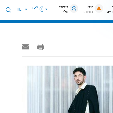
מידע
דיגיתל
32°
פתיחת
HE
רייה
בחירום
שלי
תפריט
שפות