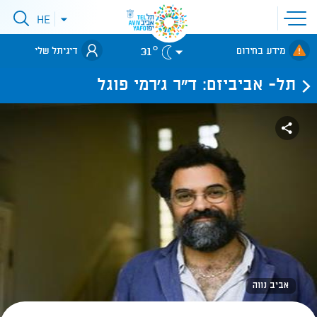
פתיחת
HE
פתיחת
תפריט
תפריט
שפות
לאתר עיריית
אתר
31°
מידע בחירום
דיגיתל שלי
תל-אביב
תל- אביביזם: ד"ר ג'רמי פוגל
אביב נווה