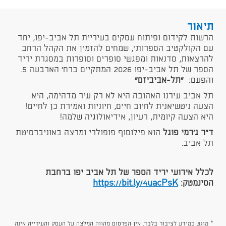
תיאור
​הרשות לקידום ופיתוח עסקים בעיריית תל אביב-יפו, יחד
עם הקולקטיב הספרותי, שמחים להזמין את הקהל הרחב
להרצאות, סדנאות ומפגשי סופרים וסופרות במסגרת יריד
הספר של תל אביב-יפו 2026 המתקיים ברח' הארבעה 5.​
והפעם:
"
תל-אביביזם
"
תל אביב עירנו האהובה היא לא רק עיר מדהימה, היא
הצעה ניטשיאנית לחיוב חיים, חיוניות ואמירת כן לחיים!
היא הצעה קיומית, רעיון, אידיאולוגיה שלמה!
ד"ר ג'רמי פוגל
הוא פילוסוף פופולרי ומרצה באוניברסיטת
תל אביב.​
לכלל אירועי יריד הספר של תל אביב יפו ברחבת
הסינמטק:
https://bit.ly/4uacPsK​
* מוגש כמידע לציבור בלבד. אין הפרסום מהווה המלצה על העסק והעירייה אינה