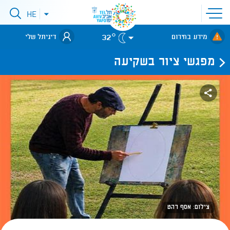
פתיחת
HE
פתיחת
תפריט
תפריט
שפות
לאתר עיריית
אתר
32°
מידע בחירום
דיגיתל שלי
תל-אביב
מפגשי ציור בשקיעה
צילום: אסף רהט