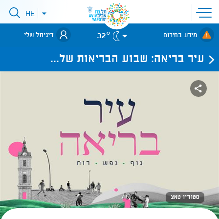
פתיחת
HE
פתיחת
תפריט
תפריט
שפות
לאתר עיריית
אתר
32°
מידע בחירום
דיגיתל שלי
תל-אביב
עיר בריאה: שבוע הבריאות של...
סטודיו טאצ