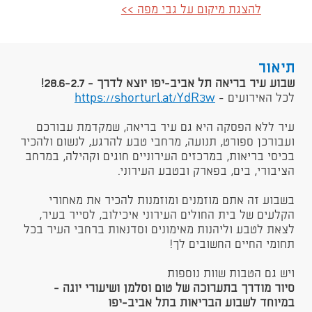
להצגת מיקום על גבי מפה >>
תיאור
​שבוע עיר בריאה תל אביב-יפו יוצא לדרך -
28.6-2.7
!
לכל האירועים -
https://shorturl.at/YdR3w​
​עיר ללא הפסקה היא גם עיר בריאה, שמקדמת עבורכם
ועבורכן ספורט, תנועה, מרחבי טבע להרגע, לנשום ולהכיר
בכיסי בריאות, במרכזים העירוניים חוגים וקהילה, במרחב
הציבורי, בים, בפארק ובטבע העירוני.
בשבוע זה אתם מוזמנים ומוזמנות להכיר את מאחורי
הקלעים של בית החולים העירוני איכילוב, לסייר בעיר,
לצאת לטבע וליהנות מאימונים וסדנאות ברחבי העיר בכל
תחומי החיים החשובים לך!
ויש גם הטבות שוות נוספות
סיור מודרך בתערוכה של טום וסלמן ושיעורי יוגה -
במיוחד לשבוע הבריאות בתל אביב-יפו