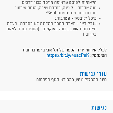
הלאומית לפוסט טראומה מייסד מכון דרכים
נעה אבדור - קצינה, כותבת שירה, מנחה אירועי
תרבות בתכנית ״מפתח Soul".
מיכל ילובסקי- פטרבורג
ענבל דיין - יוצרת הספר המדינה לא בסבבה- הצלת
חיים תחת אש בשבעה באוקטובר (הספר עתיד לצאת
בקרוב )​
לכלל אירועי יריד הספר של תל אביב יפו ברחבת
הסינמטק:
https://bit.ly/4uacPsK​
עזרי נגישות
סיור במסלול נגיש, כמפורט בגוף הפרסום
נגישות