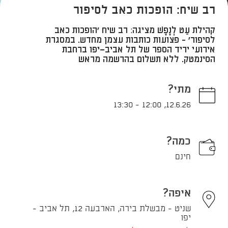
רב שיח: הופכות כאב לסיפור
קהילת עֵט לְנֶפֶשׁ מציגה: רב שיח ׳הופכות כאב
לסיפור׳ - פצועות כותבות עצמן מחדש. במסגרת
אירועי יריד הספר של תל אביב־יפו ברחבת
הסינמטק. ללא תשלום בהרשמה מראש
מתי?
13:30
-
12:00
,
12.6.26
כמה?
חינם
איפה?
שניט - מבשלת בירה, הארבעה 12, תל אביב -
יפו