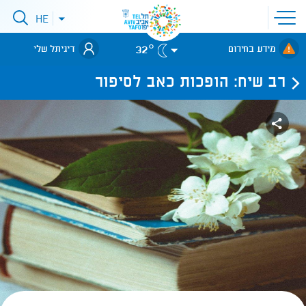
פתיחת
HE
פתיחת
תפריט
תפריט
שפות
לאתר עיריית
אתר
32°
מידע בחירום
דיגיתל שלי
תל-אביב
רב שיח: הופכות כאב לסיפור