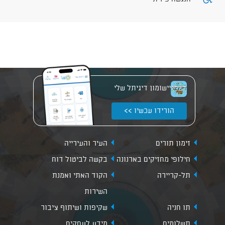
יישומון דיגיתל שלי
הורידו עכשיו >>
זימון תורים
העיר והעירייה
חילופי מחזיקים בארנונה
בקשה לביטול דוח
תל-קריירה
הקוד האתי ואמנת
השירות
תו חניה
שקיפות ושיתוף ציבור
תשלומים
מידע לעסקים