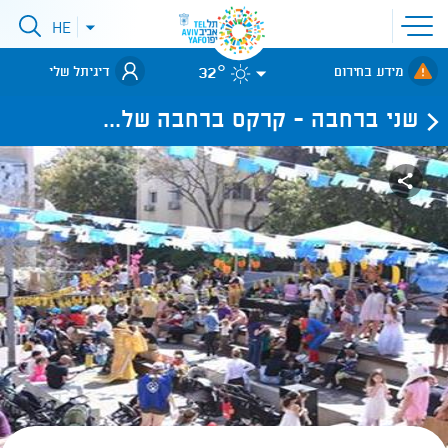
פתיחת
HE
פתיחת
תפריט
תפריט
שפות
לאתר עיריית
אתר
32°
מידע בחירום
דיגיתל שלי
תל-אביב
שני ברחבה - קרקס ברחבה של...