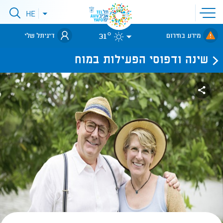
פתיחת
HE
פתיחת
תפריט
תפריט
שפות
לאתר עיריית
אתר
31°
מידע בחירום
דיגיתל שלי
תל-אביב
שינה ודפוסי הפעילות במוח