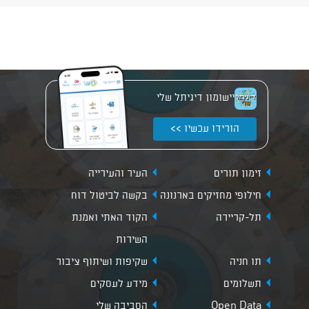
יישומון דיגיתל שלי
הורידו עכשיו >>
זימון תורים
העיר והעירייה
חילופי מחזיקים בארנונה
בקשה לביטול דוח
תל-קריירה
הקוד האתי ואמנת
השירות
תו חניה
שקיפות ושיתוף ציבור
תשלומים
מידע לעסקים
Open Data
הסביבה שלי