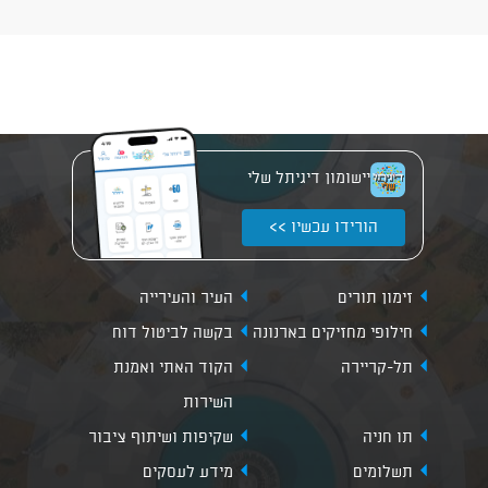
יישומון דיגיתל שלי
הורידו עכשיו >>
זימון תורים
העיר והעירייה
חילופי מחזיקים בארנונה
בקשה לביטול דוח
תל-קריירה
הקוד האתי ואמנת
השירות
תו חניה
שקיפות ושיתוף ציבור
תשלומים
מידע לעסקים