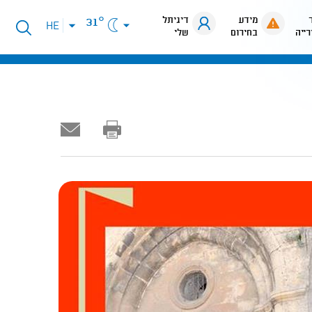
מידע
דיגיתל
31°
פתיחת
HE
רייה
בחירום
שלי
תפריט
שפות