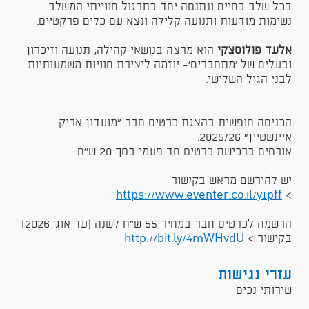
בכל שלב בחיים ונתנסה יחד בתרגול חווייתי המשלב
נשימות מודעות ותנועה קלילה ונצא עם כלים פרקטיים.
אלעד פולוסצקי
הוא מרצה בנושאי קהילה, תנועה וזיכרון
ובעלים של 'מתחברים'- יוזמה ליצירת חוויות משמעותיות
לבני הגיל השלישי.
הכניסה חופשית בהצגת כרטיס חבר "מועדון אריק
איינשטיין" 2025/26.
אורחים ברכישת כרטיס חד פעמי בסך 20 ש''ח
יש להירשם מראש בקישור
https://www.eventer.co.il/y1pff
>
הרשמה לכרטיס חבר במחיר 55 ש"ח לשנה (עד אוג' 2026)
בקישור >
http://bit.ly/4mWHvdU
עזרי נגישות
שירותי נכים