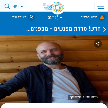
פתיחת
HE
פתיחת
תפריט
תפריט
שפות
לאתר עיריית
אתר
31°
מידע בחירום
דיגיתל שלי
תל-אביב
חדש! סדרת מפגשים - מבפנים...
צילום: אלעד פולוסצקי