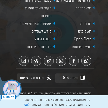
חילופי מחזיקים בארנונה
בקשה לביטול דוח
תל-קריירה
הקוד האתי ואמנת
השירות
תו חניה
שקיפות ושיתוף ציבור
תשלומים
מידע לעסקים
Open Data
הסביבה שלי
תנאי השימוש
מדיניות הפרטיות
מפות GIS
מידע על נגישות
כל הזכויות שמורות לעיריית תל-אביב-יפו, אבן גבירול 69, טלפון:
3013* מהנייד. האתר מספק מידע כללי בלבד.
אנו משתמשים בקבצי cookies לשיפור חווית הגלישה,
הנוסח המחייב הוא זה הקבוע בהוראות הדין הרלוונטיות כפי שתהיינה
בתוקף מעת לעת
ניתוח תעבורה ועוד. המשך גלישה מהווה הסכמה
לתנאי